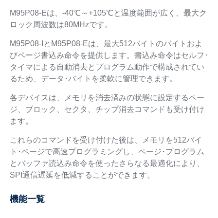
M95P08-Eは、-40℃～+105℃と温度範囲が広く、最大ク
ロック周波数は80MHzです。
M95P08-IとM95P08-Eは、最大512バイトのバイトおよ
びページ書込み命令を提供します。書込み命令はセルフ･
タイマによる自動消去とプログラム動作で構成されてい
るため、データ･バイトを柔軟に管理できます。
各デバイスは、メモリを消去済みの状態に設定するペー
ジ、ブロック、セクタ、チップ消去コマンドも受け付け
ます。
これらのコマンドを受け付けた後は、メモリを512バイ
ト･ページで高速プログラミングし、ページ･プログラム
とバッファ読込み命令を使ったさらなる最適化により、
SPI通信遅延を低減することができます。
機能一覧