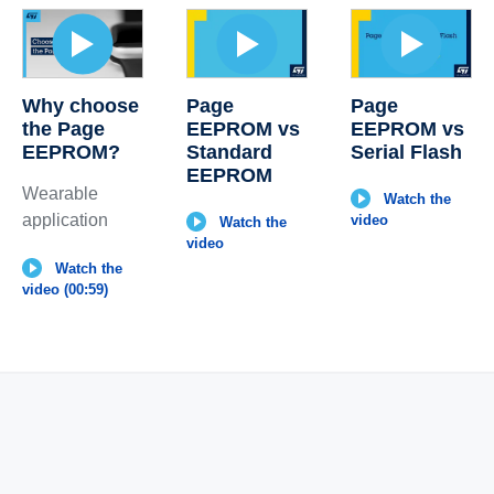
Why choose
Page
Page
the Page
EEPROM vs
EEPROM vs
EEPROM?
Standard
Serial Flash
EEPROM
Wearable
Watch the
application
video
Watch the
video
Watch the
video (00:59)