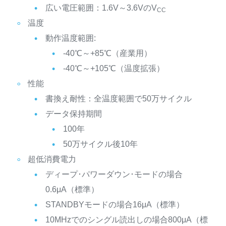
広い電圧範囲：1.6V～3.6VのV
CC
温度
動作温度範囲:
-40℃～+85℃（産業用）
-40℃～+105℃（温度拡張）
性能
書換え耐性：全温度範囲で50万サイクル
データ保持期間
100年
50万サイクル後10年
超低消費電力
ディープ･パワーダウン･モードの場合
0.6μA（標準）
STANDBYモードの場合16μA（標準）
10MHzでのシングル読出しの場合800μA（標