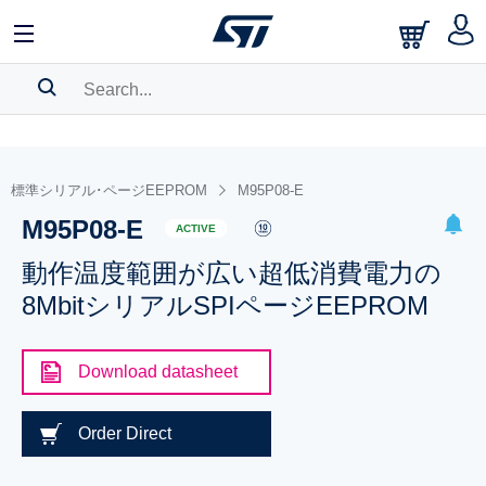
SEARCH HISTORY
BOOKMARK
標準シリアル･ページEEPROM
M95P08-E
M95P08-E
Please
log in
to show your saved searches.
ACTIVE
動作温度範囲が広い超低消費電力の
8MbitシリアルSPIページEEPROM
Download datasheet
Order Direct