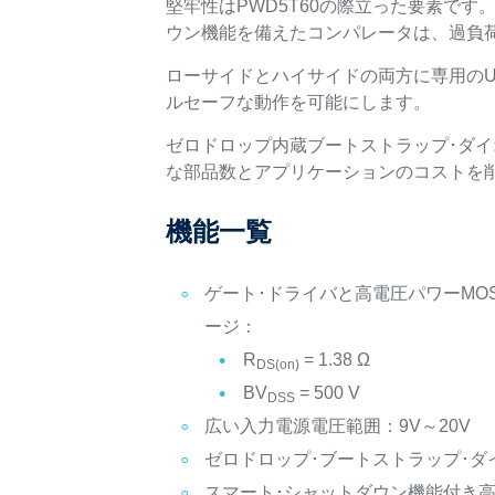
堅牢性はPWD5T60の際立った要素で
ウン機能を備えたコンパレータは、過負
ローサイドとハイサイドの両方に専用のU
ルセーフな動作を可能にします。
ゼロドロップ内蔵ブートストラップ･ダイ
な部品数とアプリケーションのコストを削減で
機能一覧
ゲート･ドライバと高電圧パワーMOS
ージ：
R
= 1.38 Ω
DS(on)
BV
= 500 V
DSS
広い入力電源電圧範囲：9V～20V
ゼロドロップ･ブートストラップ･ダ
スマート･シャットダウン機能付き