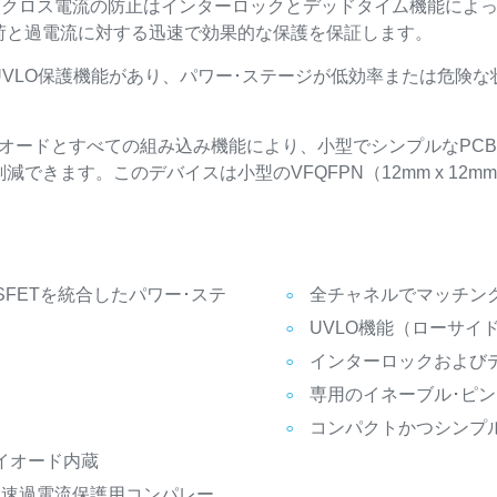
す。クロス電流の防止はインターロックとデッドタイム機能によ
荷と過電流に対する迅速で効果的な保護を保証します。
VLO保護機能があり、パワー･ステージが低効率または危険
オードとすべての組み込み機能により、小型でシンプルなPC
きます。このデバイスは小型のVFQFPN（12mm x 12mm 
FETを統合したパワー･ステ
全チャネルでマッチン
UVLO機能（ローサイド
インターロックおよび
専用のイネーブル･ピン
コンパクトかつシンプ
イオード内蔵
高速過電流保護用コンパレー