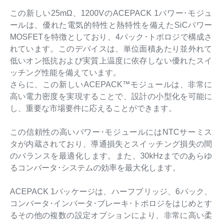
この新しい25mΩ、1200VのACEPACK 1パワー･モジュ
ールは、優れた電気的特性と熱特性を備えたSiCパワー
MOSFETを特徴としており、4パック･トポロジで構成さ
れています。このデバイスは、単位面積あたり並外れて
低いオン抵抗および実質上温度に依存しない優れたスイ
ッチング性能を備えています。
さらに、この新しいACEPACK™モジュールは、非常に
高い電力密度を実現することで、設計の小型化を可能に
し、重要な市場要件に応えることができます。
この信頼性の高いパワー･モジュールにはNTCサーミス
タが内蔵されており、導通損失とスイッチング損失の間
のバランスを最適化します。また、30kHzまでのあらゆ
るコンバータ･システムの効率を最大化します。
ACEPACK 1パッケージは、ハーフブリッジ、6パック、
コンバータ･インバータ･ブレーキ･トポロジをはじめとす
るその他の複数の設定オプションにより、非常に高い柔