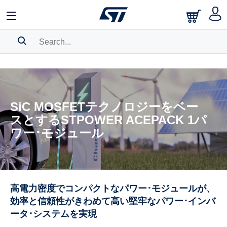
SEARCH HISTORY
BOOKMARK
SiC MOSFETテクノロジーをベー
Please
log in
to show your saved searches.
スとするSTPOWER ACEPACK 1パ
ワー･モジュール
高電力密度でコンパクトなパワー･モジュールが、
効率と信頼性がきわめて高い堅牢なパワー･インバ
ータ･システムを実現