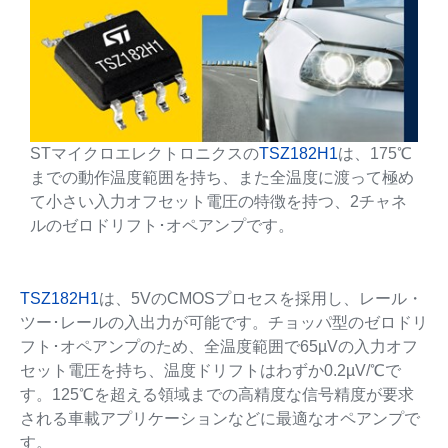
STマイクロエレクトロニクスの
TSZ182H1
は、175℃
までの動作温度範囲を持ち、また全温度に渡って極め
て小さい入力オフセット電圧の特徴を持つ、2チャネ
ルのゼロドリフト･オペアンプです。
TSZ182H1
は、5VのCMOSプロセスを採用し、レール・
ツー･レールの入出力が可能です。チョッパ型のゼロドリ
フト･オペアンプのため、全温度範囲で65µVの入力オフ
セット電圧を持ち、温度ドリフトはわずか0.2µV/℃で
す。125℃を超える領域までの高精度な信号精度が要求
される車載アプリケーションなどに最適なオペアンプで
す。