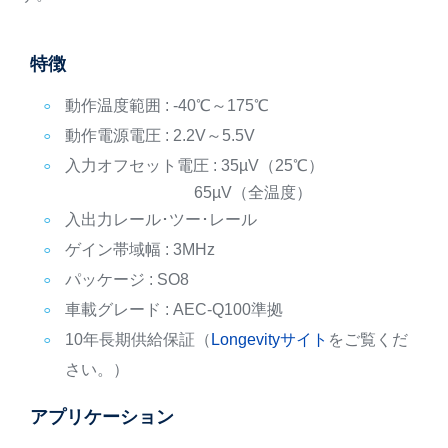
特徴
動作温度範囲 : -40℃～175℃
動作電源電圧 : 2.2V～5.5V
入力オフセット電圧 : 35µV（25℃）
65µV（全温度）
入出力レール･ツー･レール
ゲイン帯域幅 : 3MHz
パッケージ : SO8
車載グレード : AEC-Q100準拠
10年長期供給保証（
Longevityサイト
をご覧くだ
さい。）
アプリケーション