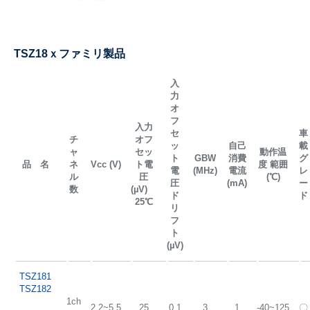
TSZ18ｘファミリ製品
入
力
オ
フ
入力
セ
車
チ
オフ
ッ
自己
載
ャ
セッ
動作温
ト
GBW
消費
グ
品 名
ネ
Vcc (V)
ト電
度 範囲
電
(MHz)
電流
レ
ル
圧
(℃)
圧
(mA)
ー
数
(µV)
ド
ド
25℃
リ
フ
ト
(µV)
TSZ181
TSZ182
1ch
2.2~5.5
25
0.1
3
1
-40~125
〇