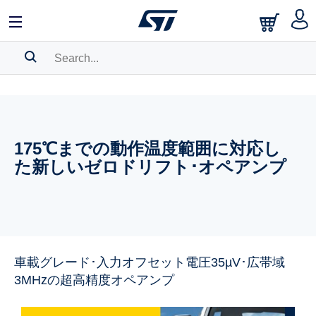
SEARCH HISTORY
BOOKMARK
175℃までの動作温度範囲に対応し
Please
log in
to show your saved searches.
た新しいゼロドリフト･オペアンプ
車載グレード･入力オフセット電圧35µV･広帯域
3MHzの超高精度オペアンプ