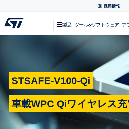
採用情報
製品
ツール&ソフトウェア
ア
STSAFE-V100-Qi
車載WPC Qiワイヤレ