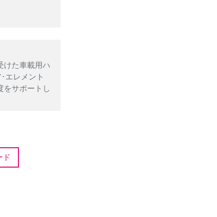
証を受けた車載用ハ
ア･エレメント
温度をサポートし
ード