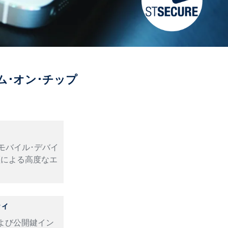
･オン･チップ
モバイル･デバイ
証による高度なエ
ティ
よび公開鍵イン