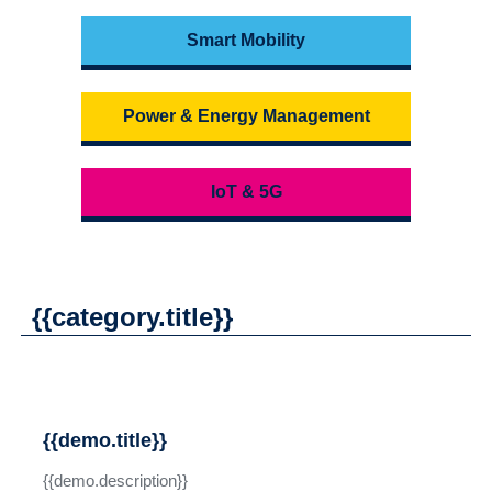
Smart Mobility
Power & Energy Management
IoT & 5G
{{category.title}}
{{demo.title}}
{{demo.description}}