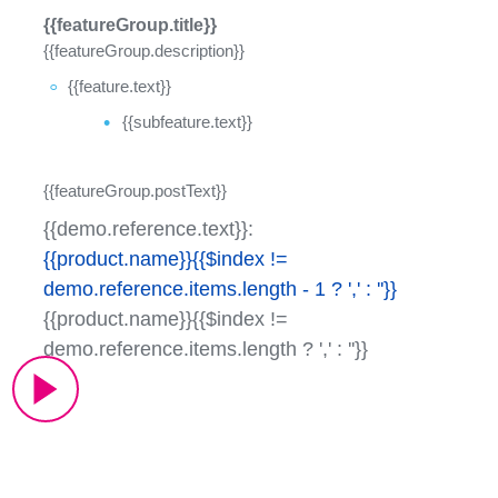
{{featureGroup.title}}
{{featureGroup.description}}
{{feature.text}}
{{subfeature.text}}
{{featureGroup.postText}}
{{demo.reference.text}}
{{product.name}}{{$index !=
demo.reference.items.length - 1 ? ',' : ''}}
{{product.name}}{{$index !=
demo.reference.items.length ? ',' : ''}}