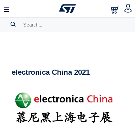
SEARCH HISTORY
BOOKMARK
Please
log in
to show your saved searches.
electronica China 2021