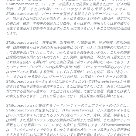
STMicroelectronicsは、パートナーが提案または提供する製品またはサービスの適
切性、品質、または性能についていかなる表明も保証も致しません。
STMicroelectronicsは、パートナーが提供する製品またはサービスについて、明
示、黙示または法定のものを問わず、あらゆる保証および条件（商品性、特定目的
の適合性、権原、非侵害の保証および条件、または取引、使用もしくは取引慣行か
ら生ずる保証および条件を含みますがこれらに限りません）をここに明確に否認致
します。
STMicroelectronicsは、直接損害、間接損害、付随的損害、特別損害、懲罰的損
害、結果損害またはその他のあらゆる損害について、たとえ当該損害の可能性につ
いて告知を受けていたとしても、いかなる場合も責任を負いません。これらの損害
は原因の如何を問わないものであり、また契約、厳格責任、不法行為（過失または
それ以外を含む）を問わずいかなる責任理論に基づくかを問わないものであり、ま
たパートナー･プログラムへのお客様の参加･信頼、パートナーの製品および / また
はサービスのお客様による使用、もしくはお客様がこれらを使用、購入できないこ
と、またはかかる製品およびサービスの性能、お客様とパートナーとの関係、
STMicroelectronicsポータルまたは当該ポータルにおいてSTMicroelectronicsから提
供される情報をお客様が使用すること、または使用できないこと、あるいは当該情
報に対する信頼から生ずる、またはこれらに関連して生ずる使用、利益または収入
の喪失を含みますが、これらに限るものでなく、損害発生の種類を問いません。
STMicroelectronicsが提供するサードパーティーのウェブサイトへのリンクは、
STMicroelectronicsの管理下になく、STMicroelectronicsは、リンク先のサイトまた
はリンク先のサイトに含まれるリンクに在るコンテンツ、資料、意見、助言もしく
は声明、また当該コンテンツおよび資料の正確性または信頼性、また当該サイトの
変更もしくは更新について、いかなる責任も否認致します。STMicroelectronics
は、リンク先のサイトで受信するいかなる形式の通信（ウェブ放送または音声通信
を含みますがこれらに限りません）についても責任を負いません。リンク先のサイ