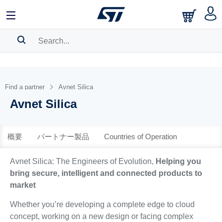
中文
English
日本語
SEARCH HISTORY
BOOKMARK
Find a partner
Avnet Silica
Avnet Silica
Please
log in
to show your saved searches.
概要
パートナー製品
Countries of Operation
Avnet Silica: The Engineers of Evolution,
Helping you
bring secure, intelligent and connected products to
market
Whether you’re developing a complete edge to cloud
concept, working on a new design or facing complex