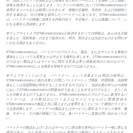
が、当該コンテンツを強化および改善するためのツールとして生成AI（人工知能）
技術を使用することがあります。コンテンツの制作においてSTMicroelectronicsが
使用するツールまたは処理にかかわらず、情報の正確性、完全性、および信頼性に
対する責任は、元の情報を提供したパートナーにあります。STMicroelectronics
は、パートナーの情報に由来する内容の誤り、不正確さ、または遺漏について、い
かなる責任も否認致します。
本ウェブサイト上でSTMicroelectronicsが提供するすべての情報は、あらゆる欠陥
を含んだ「現状有姿」のままで提供され、明示、黙示または法定のものかを問わず
いかなる保証もありません。
STMicroelectronicsは、パートナーのプログラム、製品、またはサービスを事前の
通知なしにいつでも変更または中止する権利を有します。STMicroelectronicsのも
のではない製品またはサービスに関する言及は専ら情報提供のためのもので、
STMicroelectronicsによる推奨を意味するものではありません。
本ウェブサイトにおける「パートナー」という言葉または用語の使用は、
STMicroelectronicsと他の企業との間にパートナーシップ関係、代理関係、法的関
係もしくは信認関係が存在することを示すものではなく、当該企業が何らかの意味
においてSTMicroelectronicsの関連会社であることを示すものでもなく、またこれ
らを示唆するものでもありません。STMicroelectronicsのプログラムに参加するパ
ートナーは、その製品および / またはサービスならびに関連技術を
STMicroelectronicsの製品と共に購入または使用することについて個別のライセン
スを提供致します。パートナーの製品またはサービスに関するライセンス条件、価
格、サポート、その他の情報については、各パートナーに直接お問い合わせくださ
い。
パートナーの製品および / またはサービスに係る取引条件はパートナー毎に異なる
場合があり、また当該パートナーから直接かつ個別にライセンスされます。