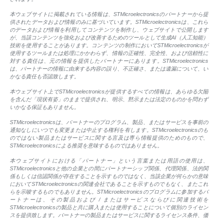
本ウェブサイトに掲載されている情報は、STMicroelectronicsのパートナーから提
供されたデータおよび情報のみに基づいています。STMicroelectronicsは、これら
のデータおよび情報を利用してコンテンツを制作し、ウェブサイトで公開します
が、当該コンテンツを強化および改善するためのツールとして生成AI（人工知能）
技術を使用することがあります。コンテンツの制作においてSTMicroelectronicsが
使用するツールまたは処理にかかわらず、情報の正確性、完全性、および信頼性に
対する責任は、元の情報を提供したパートナーにあります。STMicroelectronics
は、パートナーの情報に由来する内容の誤り、不正確さ、または遺漏について、い
かなる責任も否認致します。
本ウェブサイト上でSTMicroelectronicsが提供するすべての情報は、あらゆる欠陥
を含んだ「現状有姿」のままで提供され、明示、黙示または法定のものかを問わず
いかなる保証もありません。
STMicroelectronicsは、パートナーのプログラム、製品、またはサービスを事前の
通知なしにいつでも変更または中止する権利を有します。STMicroelectronicsのも
のではない製品またはサービスに関する言及は専ら情報提供のためのもので、
STMicroelectronicsによる推奨を意味するものではありません。
本ウェブサイトにおける「パートナー」という言葉または用語の使用は、
STMicroelectronicsと他の企業との間にパートナーシップ関係、代理関係、法的関
係もしくは信認関係が存在することを示すものではなく、当該企業が何らかの意味
においてSTMicroelectronicsの関連会社であることを示すものでもなく、またこれ
らを示唆するものでもありません。STMicroelectronicsのプログラムに参加するパ
ートナーは、その製品および / またはサービスならびに関連技術を
STMicroelectronicsの製品と共に購入または使用することについて個別のライセン
スを提供致します。パートナーの製品またはサービスに関するライセンス条件、価