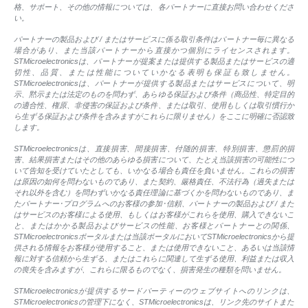
格、サポート、その他の情報については、各パートナーに直接お問い合わせくださ
い。
パートナーの製品および / またはサービスに係る取引条件はパートナー毎に異なる
場合があり、また当該パートナーから直接かつ個別にライセンスされます。
STMicroelectronicsは、パートナーが提案または提供する製品またはサービスの適
切性、品質、または性能についていかなる表明も保証も致しません。
STMicroelectronicsは、パートナーが提供する製品またはサービスについて、明
示、黙示または法定のものを問わず、あらゆる保証および条件（商品性、特定目的
の適合性、権原、非侵害の保証および条件、または取引、使用もしくは取引慣行か
ら生ずる保証および条件を含みますがこれらに限りません）をここに明確に否認致
します。
STMicroelectronicsは、直接損害、間接損害、付随的損害、特別損害、懲罰的損
害、結果損害またはその他のあらゆる損害について、たとえ当該損害の可能性につ
いて告知を受けていたとしても、いかなる場合も責任を負いません。これらの損害
は原因の如何を問わないものであり、また契約、厳格責任、不法行為（過失または
それ以外を含む）を問わずいかなる責任理論に基づくかを問わないものであり、ま
たパートナー･プログラムへのお客様の参加･信頼、パートナーの製品および / また
はサービスのお客様による使用、もしくはお客様がこれらを使用、購入できないこ
と、またはかかる製品およびサービスの性能、お客様とパートナーとの関係、
STMicroelectronicsポータルまたは当該ポータルにおいてSTMicroelectronicsから提
供される情報をお客様が使用すること、または使用できないこと、あるいは当該情
報に対する信頼から生ずる、またはこれらに関連して生ずる使用、利益または収入
の喪失を含みますが、これらに限るものでなく、損害発生の種類を問いません。
STMicroelectronicsが提供するサードパーティーのウェブサイトへのリンクは、
STMicroelectronicsの管理下になく、STMicroelectronicsは、リンク先のサイトまた