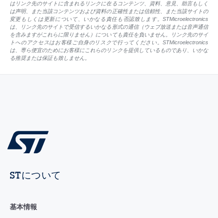
はリンク先のサイトに含まれるリンクに在るコンテンツ、資料、意見、助言もしく
は声明、また当該コンテンツおよび資料の正確性または信頼性、また当該サイトの
変更もしくは更新について、いかなる責任も否認致します。STMicroelectronics
は、リンク先のサイトで受信するいかなる形式の通信（ウェブ放送または音声通信
を含みますがこれらに限りません）についても責任を負いません。リンク先のサイ
トへのアクセスはお客様ご自身のリスクで行ってください。STMicroelectronics
は、専ら便宜のためにお客様にこれらのリンクを提供しているものであり、いかな
る推奨または保証も致しません。
STについて
基本情報