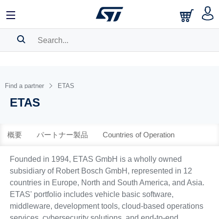
中文
English
日本語
SEARCH HISTORY
BOOKMARK
Find a partner
ETAS
ETAS
Please
log in
to show your saved searches.
概要
パートナー製品
Countries of Operation
Founded in 1994, ETAS GmbH is a wholly owned
subsidiary of Robert Bosch GmbH, represented in 12
countries in Europe, North and South America, and Asia.
ETAS' portfolio includes vehicle basic software,
middleware, development tools, cloud-based operations
services, cybersecurity solutions, and end-to-end