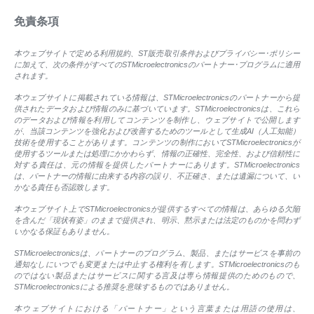
免責条項
本ウェブサイトで定める利用規約、ST販売取引条件およびプライバシー･ポリシー
に加えて、次の条件がすべてのSTMicroelectronicsのパートナー･プログラムに適用
されます。
本ウェブサイトに掲載されている情報は、STMicroelectronicsのパートナーから提
供されたデータおよび情報のみに基づいています。STMicroelectronicsは、これら
のデータおよび情報を利用してコンテンツを制作し、ウェブサイトで公開します
が、当該コンテンツを強化および改善するためのツールとして生成AI（人工知能）
技術を使用することがあります。コンテンツの制作においてSTMicroelectronicsが
使用するツールまたは処理にかかわらず、情報の正確性、完全性、および信頼性に
対する責任は、元の情報を提供したパートナーにあります。STMicroelectronics
は、パートナーの情報に由来する内容の誤り、不正確さ、または遺漏について、い
かなる責任も否認致します。
本ウェブサイト上でSTMicroelectronicsが提供するすべての情報は、あらゆる欠陥
を含んだ「現状有姿」のままで提供され、明示、黙示または法定のものかを問わず
いかなる保証もありません。
STMicroelectronicsは、パートナーのプログラム、製品、またはサービスを事前の
通知なしにいつでも変更または中止する権利を有します。STMicroelectronicsのも
のではない製品またはサービスに関する言及は専ら情報提供のためのもので、
STMicroelectronicsによる推奨を意味するものではありません。
本ウェブサイトにおける「パートナー」という言葉または用語の使用は、