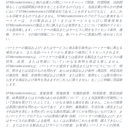
STMicroelectronicsと他の企業との間にパートナーシップ関係、代理関係、法的関
係もしくは信認関係が存在することを示すものではなく、当該企業が何らかの意味
においてSTMicroelectronicsの関連会社であることを示すものでもなく、またこれ
らを示唆するものでもありません。STMicroelectronicsのプログラムに参加するパ
ートナーは、その製品および / またはサービスならびに関連技術を
STMicroelectronicsの製品と共に購入または使用することについて個別のライセン
スを提供致します。パートナーの製品またはサービスに関するライセンス条件、価
格、サポート、その他の情報については、各パートナーに直接お問い合わせくださ
い。
パートナーの製品および / またはサービスに係る取引条件はパートナー毎に異なる
場合があり、また当該パートナーから直接かつ個別にライセンスされます。
STMicroelectronicsは、パートナーが提案または提供する製品またはサービスの適
切性、品質、または性能についていかなる表明も保証も致しません。
STMicroelectronicsは、パートナーが提供する製品またはサービスについて、明
示、黙示または法定のものを問わず、あらゆる保証および条件（商品性、特定目的
の適合性、権原、非侵害の保証および条件、または取引、使用もしくは取引慣行か
ら生ずる保証および条件を含みますがこれらに限りません）をここに明確に否認致
します。
STMicroelectronicsは、直接損害、間接損害、付随的損害、特別損害、懲罰的損
害、結果損害またはその他のあらゆる損害について、たとえ当該損害の可能性につ
いて告知を受けていたとしても、いかなる場合も責任を負いません。これらの損害
は原因の如何を問わないものであり、また契約、厳格責任、不法行為（過失または
それ以外を含む）を問わずいかなる責任理論に基づくかを問わないものであり、ま
たパートナー･プログラムへのお客様の参加･信頼、パートナーの製品および / また
はサービスのお客様による使用、もしくはお客様がこれらを使用、購入できないこ
と、またはかかる製品およびサービスの性能、お客様とパートナーとの関係、