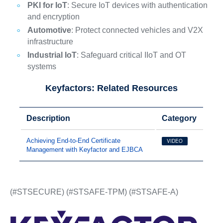
PKI for IoT
: Secure IoT devices with authentication
and encryption
Automotive
: Protect connected vehicles and V2X
infrastructure
Industrial IoT
: Safeguard critical IIoT and OT
systems
Keyfactors: Related Resources
Description
Category
Achieving End-to-End Certificate
VIDEO
Management with Keyfactor and EJBCA
(#STSECURE) (#STSAFE-TPM) (#STSAFE-A)