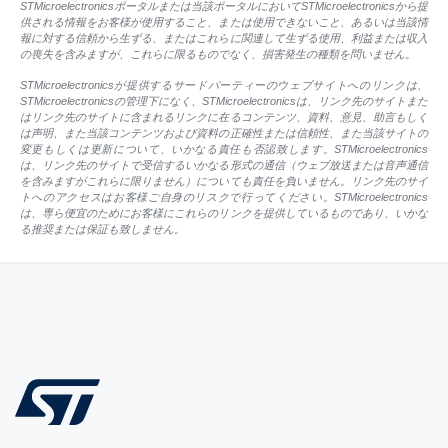
STMicroelectronicsポータルまたは当該ポータルにおいてSTMicroelectronicsから提
供される情報をお客様が使用すること、または使用できないこと、あるいは当該情
報に対する信頼から生ずる、またはこれらに関連して生ずる使用、利益または収入
の喪失を含みますが、これらに限るものでなく、損害発生の種類を問いません。
STMicroelectronicsが提供するサードパーティーのウェブサイトへのリンクは、
STMicroelectronicsの管理下になく、STMicroelectronicsは、リンク先のサイトまた
はリンク先のサイトに含まれるリンクに在るコンテンツ、資料、意見、助言もしく
は声明、また当該コンテンツおよび資料の正確性または信頼性、また当該サイトの
変更もしくは更新について、いかなる責任も否認致します。STMicroelectronics
は、リンク先のサイトで受信するいかなる形式の通信（ウェブ放送または音声通信
を含みますがこれらに限りません）についても責任を負いません。リンク先のサイ
トへのアクセスはお客様ご自身のリスクで行ってください。STMicroelectronics
は、専ら便宜のためにお客様にこれらのリンクを提供しているものであり、いかな
る推奨または保証も致しません。