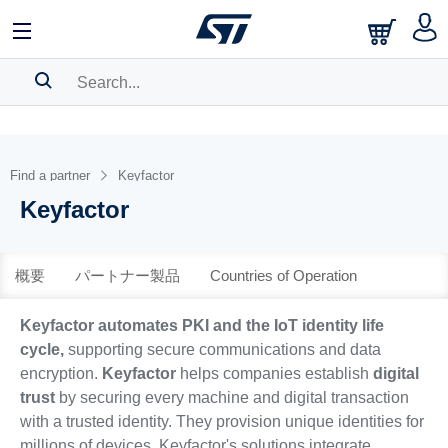
中文
English
日本語
SEARCH HISTORY
BOOKMARK
Find a partner
Keyfactor
Keyfactor
Please
log in
to show your saved searches.
概要
パートナー製品
Countries of Operation
Keyfactor automates PKI and the IoT identity life
cycle,
supporting secure communications and data
encryption.
Keyfactor
helps companies establish
digital
trust
by securing every machine and digital transaction
with a trusted identity. They provision unique identities for
millions of devices. Keyfactor's solutions integrate