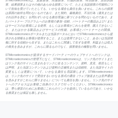
STMicroelectronicsは、直接損害、間接損害、付随的損害、特別損害、懲罰的損
害、結果損害またはその他のあらゆる損害について、たとえ当該損害の可能性につ
いて告知を受けていたとしても、いかなる場合も責任を負いません。これらの損害
は原因の如何を問わないものであり、また契約、厳格責任、不法行為（過失または
それ以外を含む）を問わずいかなる責任理論に基づくかを問わないものであり、ま
たパートナー･プログラムへのお客様の参加･信頼、パートナーの製品および / また
はサービスのお客様による使用、もしくはお客様がこれらを使用、購入できないこ
と、またはかかる製品およびサービスの性能、お客様とパートナーとの関係、
STMicroelectronicsポータルまたは当該ポータルにおいてSTMicroelectronicsから提
供される情報をお客様が使用すること、または使用できないこと、あるいは当該情
報に対する信頼から生ずる、またはこれらに関連して生ずる使用、利益または収入
の喪失を含みますが、これらに限るものでなく、損害発生の種類を問いません。
STMicroelectronicsが提供するサードパーティーのウェブサイトへのリンクは、
STMicroelectronicsの管理下になく、STMicroelectronicsは、リンク先のサイトまた
はリンク先のサイトに含まれるリンクに在るコンテンツ、資料、意見、助言もしく
は声明、また当該コンテンツおよび資料の正確性または信頼性、また当該サイトの
変更もしくは更新について、いかなる責任も否認致します。STMicroelectronics
は、リンク先のサイトで受信するいかなる形式の通信（ウェブ放送または音声通信
を含みますがこれらに限りません）についても責任を負いません。リンク先のサイ
トへのアクセスはお客様ご自身のリスクで行ってください。STMicroelectronics
は、専ら便宜のためにお客様にこれらのリンクを提供しているものであり、いかな
る推奨または保証も致しません。