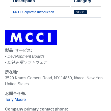
Description
Category
MCCI Corporate Introduction
VIDEO
製品･サービス:
• Development Boards
• 組込み用ソフトウェア
所在地:
3520 Krums Corners Road, NY 14850, Ithaca, New York,
United States
お問合せ先:
Terry Moore
Company primary contact phone: