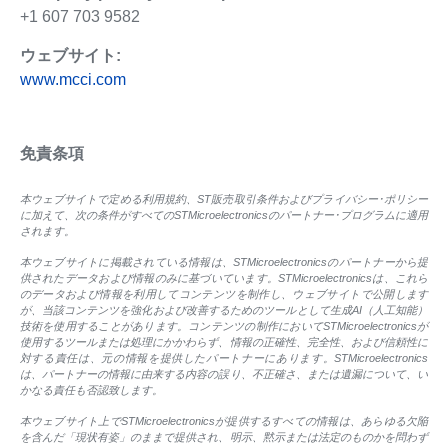
+1 607 703 9582
ウェブサイト:
www.mcci.com
免責条項
本ウェブサイトで定める利用規約、ST販売取引条件およびプライバシー･ポリシー
に加えて、次の条件がすべてのSTMicroelectronicsのパートナー･プログラムに適用
されます。
本ウェブサイトに掲載されている情報は、STMicroelectronicsのパートナーから提
供されたデータおよび情報のみに基づいています。STMicroelectronicsは、これら
のデータおよび情報を利用してコンテンツを制作し、ウェブサイトで公開します
が、当該コンテンツを強化および改善するためのツールとして生成AI（人工知能）
技術を使用することがあります。コンテンツの制作においてSTMicroelectronicsが
使用するツールまたは処理にかかわらず、情報の正確性、完全性、および信頼性に
対する責任は、元の情報を提供したパートナーにあります。STMicroelectronics
は、パートナーの情報に由来する内容の誤り、不正確さ、または遺漏について、い
かなる責任も否認致します。
本ウェブサイト上でSTMicroelectronicsが提供するすべての情報は、あらゆる欠陥
を含んだ「現状有姿」のままで提供され、明示、黙示または法定のものかを問わず