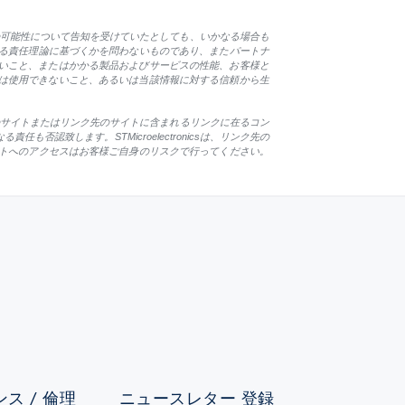
損害の可能性について告知を受けていたとしても、いかなる場合も
る責任理論に基づくかを問わないものであり、またパートナ
ないこと、またはかかる製品およびサービスの性能、お客様と
ること、または使用できないこと、あるいは当該情報に対する信頼から生
csは、リンク先のサイトまたはリンク先のサイトに含まれるリンクに在るコン
致します。STMicroelectronicsは、リンク先の
トへのアクセスはお客様ご自身のリスクで行ってください。
ス / 倫理
ニュースレター 登録