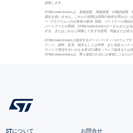
認致します。
STMicroelectronicsは、直接損害、間接損害
責任を負いません。これらの損害は原因の如何を問わない
ー･プログラムへのお客様の参加･信頼、パートナーの製品
パートナーとの関係、STMicroelectronicsポータル
ずる、またはこれらに関連して生ずる使用、利益または収入
STMicroelectronicsが提供するサードパーティーのウェブ
テンツ、資料、意見、助言もしくは声明、また当該コンテンツお
サイトで受信するいかなる形式の通信（ウェブ放送または
STMicroelectronicsは、専ら便宜のためにお客様
STについて
お問合せ