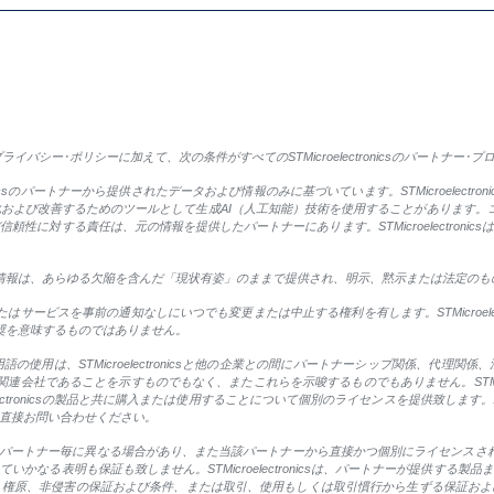
バシー･ポリシーに加えて、次の条件がすべてのSTMicroelectronicsのパートナー･
onicsのパートナーから提供されたデータおよび情報のみに基づいています。STMicroelec
び改善するためのツールとして生成AI（人工知能）技術を使用することがあります。コンテンツの制
性に対する責任は、元の情報を提供したパートナーにあります。STMicroelectroni
するすべての情報は、あらゆる欠陥を含んだ「現状有姿」のままで提供され、明示、黙示または法定
製品、またはサービスを事前の通知なしにいつでも変更または中止する権利を有します。STMicroe
よる推奨を意味するものではありません。
使用は、STMicroelectronicsと他の企業との間にパートナーシップ関係、代理
icsの関連会社であることを示すものでもなく、またこれらを示唆するものでもありません。STMic
oelectronicsの製品と共に購入または使用することについて個別のライセンスを提供致
直接お問い合わせください。
ートナー毎に異なる場合があり、また当該パートナーから直接かつ個別にライセンスされます。ST
かなる表明も保証も致しません。STMicroelectronicsは、パートナーが提供する
、権原、非侵害の保証および条件、または取引、使用もしくは取引慣行から生ずる保証およ