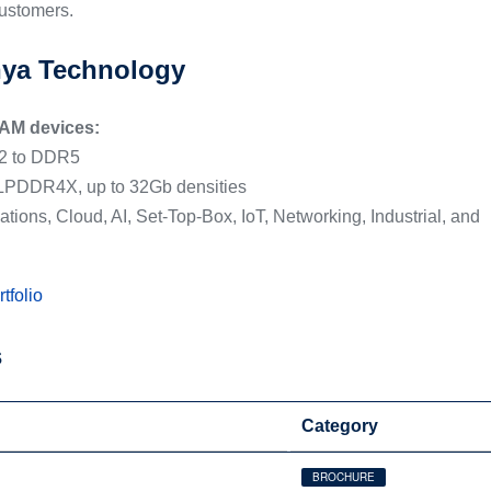
customers.
nya Technology
RAM devices:
2 to DDR5
LPDDR4X, up to 32Gb densities
tions, Cloud, AI, Set-Top-Box, IoT, Networking, Industrial, and
folio
s
Category
BROCHURE