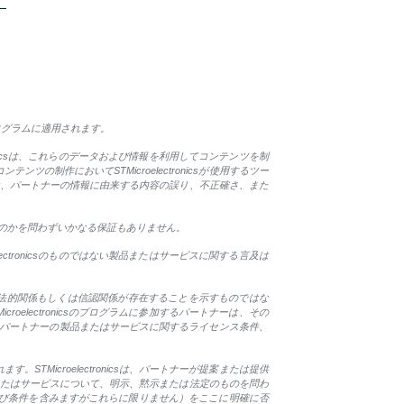
プログラムに適用されます。
tronicsは、これらのデータおよび情報を利用してコンテンツを制
作においてSTMicroelectronicsが使用するツー
csは、パートナーの情報に由来する内容の誤り、不正確さ、また
のものかを問わずいかなる保証もありません。
lectronicsのものではない製品またはサービスに関する言及は
関係、法的関係もしくは信認関係が存在することを示すものではな
roelectronicsのプログラムに参加するパートナーは、その
します。パートナーの製品またはサービスに関するライセンス条件、
Microelectronicsは、パートナーが提案または提供
製品またはサービスについて、明示、黙示または法定のものを問わ
び条件を含みますがこれらに限りません）をここに明確に否