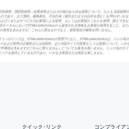
、付随的損害、特別損害、懲罰的損害、結果損害またはその他のあらゆる損害について、たとえ当該
ものであり、また契約、厳格責任、不法行為（過失またはそれ以外を含む）を問わずいかな
および / またはサービスのお客様による使用、もしくはお客様がこれらを使用、購入でき
または当該ポータルにおいてSTMicroelectronicsから提供される情報をお客様が使用す
の喪失を含みますが、これらに限るものでなく、損害発生の種類を問いません。
サイトへのリンクは、STMicroelectronicsの管理下になく、STMicroelectroni
よび資料の正確性または信頼性、また当該サイトの変更もしくは更新について、いかなる責任も否認
音声通信を含みますがこれらに限りません）についても責任を負いません。リンク先のサイ
にこれらのリンクを提供しているものであり、いかなる推奨または保証も致しません。
クイック･リンク
コンプライアン