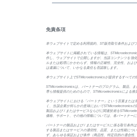
免責条項
本ウェブサイトで定める利用規約、ST販売取引条件およびプライ
本ウェブサイトに掲載されている情報は、STMicroelectr
作し、ウェブサイトで公開しますが、当該コンテンツを強化およ
ルまたは処理にかかわらず、情報の正確性、完全性、および信頼
は遺漏について、いかなる責任も否認致します。
本ウェブサイト上でSTMicroelectronicsが提供
STMicroelectronicsは、パートナーのプログラム、
専ら情報提供のためのもので、STMicroelectronicsに
本ウェブサイトにおける「パートナー」という言葉または用語の
く、当該企業が何らかの意味においてSTMicroelectron
製品および / またはサービスならびに関連技術をSTMicr
価格、サポート、その他の情報については、各パートナーに
パートナーの製品および / またはサービスに係る取引条件はパ
する製品またはサービスの適切性、品質、または性能についてい
ず、あらゆる保証および条件（商品性、特定目的の適合性