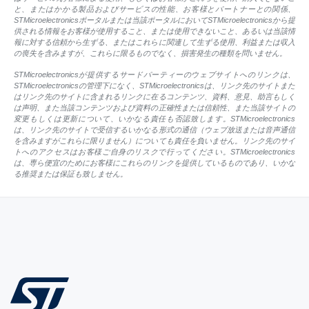
と、またはかかる製品およびサービスの性能、お客様とパートナーとの関係、
STMicroelectronicsポータルまたは当該ポータルにおいてSTMicroelectronicsから提
供される情報をお客様が使用すること、または使用できないこと、あるいは当該情
報に対する信頼から生ずる、またはこれらに関連して生ずる使用、利益または収入
の喪失を含みますが、これらに限るものでなく、損害発生の種類を問いません。
STMicroelectronicsが提供するサードパーティーのウェブサイトへのリンクは、
STMicroelectronicsの管理下になく、STMicroelectronicsは、リンク先のサイトまた
はリンク先のサイトに含まれるリンクに在るコンテンツ、資料、意見、助言もしく
は声明、また当該コンテンツおよび資料の正確性または信頼性、また当該サイトの
変更もしくは更新について、いかなる責任も否認致します。STMicroelectronics
は、リンク先のサイトで受信するいかなる形式の通信（ウェブ放送または音声通信
を含みますがこれらに限りません）についても責任を負いません。リンク先のサイ
トへのアクセスはお客様ご自身のリスクで行ってください。STMicroelectronics
は、専ら便宜のためにお客様にこれらのリンクを提供しているものであり、いかな
る推奨または保証も致しません。