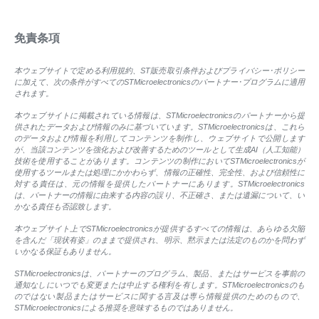
免責条項
本ウェブサイトで定める利用規約、ST販売取引条件およびプライバシー･ポリシー
に加えて、次の条件がすべてのSTMicroelectronicsのパートナー･プログラムに適用
されます。
本ウェブサイトに掲載されている情報は、STMicroelectronicsのパートナーから提
供されたデータおよび情報のみに基づいています。STMicroelectronicsは、これら
のデータおよび情報を利用してコンテンツを制作し、ウェブサイトで公開します
が、当該コンテンツを強化および改善するためのツールとして生成AI（人工知能）
技術を使用することがあります。コンテンツの制作においてSTMicroelectronicsが
使用するツールまたは処理にかかわらず、情報の正確性、完全性、および信頼性に
対する責任は、元の情報を提供したパートナーにあります。STMicroelectronics
は、パートナーの情報に由来する内容の誤り、不正確さ、または遺漏について、い
かなる責任も否認致します。
本ウェブサイト上でSTMicroelectronicsが提供するすべての情報は、あらゆる欠陥
を含んだ「現状有姿」のままで提供され、明示、黙示または法定のものかを問わず
いかなる保証もありません。
STMicroelectronicsは、パートナーのプログラム、製品、またはサービスを事前の
通知なしにいつでも変更または中止する権利を有します。STMicroelectronicsのも
のではない製品またはサービスに関する言及は専ら情報提供のためのもので、
STMicroelectronicsによる推奨を意味するものではありません。