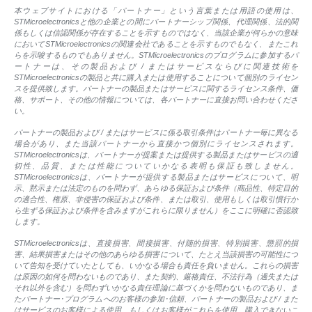
本ウェブサイトにおける「パートナー」という言葉または用語の使用は、
STMicroelectronicsと他の企業との間にパートナーシップ関係、代理関係、法的関
係もしくは信認関係が存在することを示すものではなく、当該企業が何らかの意味
においてSTMicroelectronicsの関連会社であることを示すものでもなく、またこれ
らを示唆するものでもありません。STMicroelectronicsのプログラムに参加するパ
ートナーは、その製品および / またはサービスならびに関連技術を
STMicroelectronicsの製品と共に購入または使用することについて個別のライセン
スを提供致します。パートナーの製品またはサービスに関するライセンス条件、価
格、サポート、その他の情報については、各パートナーに直接お問い合わせくださ
い。
パートナーの製品および / またはサービスに係る取引条件はパートナー毎に異なる
場合があり、また当該パートナーから直接かつ個別にライセンスされます。
STMicroelectronicsは、パートナーが提案または提供する製品またはサービスの適
切性、品質、または性能についていかなる表明も保証も致しません。
STMicroelectronicsは、パートナーが提供する製品またはサービスについて、明
示、黙示または法定のものを問わず、あらゆる保証および条件（商品性、特定目的
の適合性、権原、非侵害の保証および条件、または取引、使用もしくは取引慣行か
ら生ずる保証および条件を含みますがこれらに限りません）をここに明確に否認致
します。
STMicroelectronicsは、直接損害、間接損害、付随的損害、特別損害、懲罰的損
害、結果損害またはその他のあらゆる損害について、たとえ当該損害の可能性につ
いて告知を受けていたとしても、いかなる場合も責任を負いません。これらの損害
は原因の如何を問わないものであり、また契約、厳格責任、不法行為（過失または
それ以外を含む）を問わずいかなる責任理論に基づくかを問わないものであり、ま
たパートナー･プログラムへのお客様の参加･信頼、パートナーの製品および / また
はサービスのお客様による使用、もしくはお客様がこれらを使用、購入できないこ