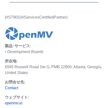
(#STM32AIServicesCertifiedPartner)
製品･サービス:
• Development Boards
所在地:
6595 Roswell Road Ste G, PMB 22900, Atlanta, Georgia,
United States
お問合せ先:
Contact
ウェブサイト:
openmv.io