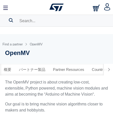
中文
English
日本語
SEARCH HISTORY
BOOKMARK
Find a partner
OpenMV
OpenMV
Please
log in
to show your saved searches.
概要
パートナー製品
Partner Resources
Countries of
The OpenMV project is about creating low-cost,
extensible, Python powered, machine vision modules and
aims at becoming the “Arduino of Machine Vision“.
Our goal is to bring machine vision algorithms closer to
makers and hobbyists.