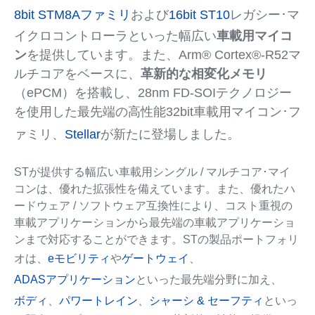
8bit STM8Aファミリ
および
16bit ST10
レガシー･マ
イクロコントローラといった幅広い
車載用マイコ
ン
を提供しています。また、Arm® Cortex®-R52マ
ルチコアをベースに、
革新的な相変化メモリ
（ePCM）を搭載し、28nm FD-SOIテクノロジー
を使用した最先端の高性能32bit車載用マイコン･フ
ァミリ、
Stellar
が新たに登場しました。
STが提供する幅広い車載用シングル / マルチコア･マイ
コンは、優れた拡張性を備えています。また、優れたハ
ードウェア / ソフトウェア互換性により、コスト重視の
車載アプリケーションから最先端の車載アプリケーショ
ンまで対応することができます。STの製品ポートフォリ
オは、
eモビリティ
や
ゲートウェイ
、
ADASアプリケーション
といった最先端分野に加え、
ボディ
、
パワートレイン
、
シャーシ & セーフティ
といっ