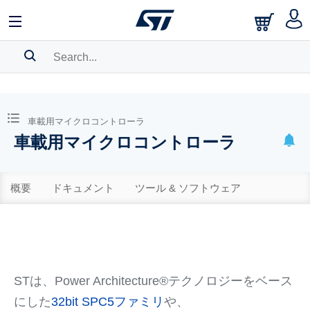
SEARCH HISTORY
BOOKMARK
車載用マイクロコントローラ
車載用マイクロコントローラ
Please
log in
to show your saved searches.
概要
ドキュメント
ツール & ソフトウェア
STは、Power Architecture®テクノロジーをベース
にした
32bit SPC5ファミリ
や、