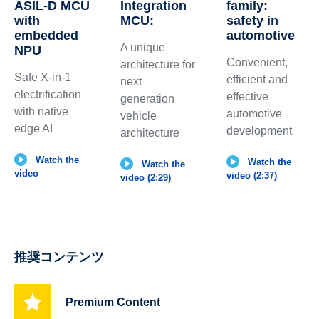
Integration
family:
ASIL-D MCU
MCU:
safety in
with
automotive
embedded
A unique
NPU
Convenient,
architecture for
Safe X-in-1
efficient and
next
electrification
effective
generation
with native
automotive
vehicle
edge AI
development
architecture
Watch the
Watch the
Watch the
video
video (2:37)
video (2:29)
推奨コンテンツ
Premium Content