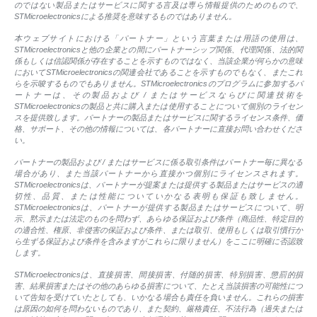
のではない製品またはサービスに関する言及は専ら情報提供のためのもので、
STMicroelectronicsによる推奨を意味するものではありません。
本ウェブサイトにおける「パートナー」という言葉または用語の使用は、
STMicroelectronicsと他の企業との間にパートナーシップ関係、代理関係、法的関
係もしくは信認関係が存在することを示すものではなく、当該企業が何らかの意味
においてSTMicroelectronicsの関連会社であることを示すものでもなく、またこれ
らを示唆するものでもありません。STMicroelectronicsのプログラムに参加するパ
ートナーは、その製品および / またはサービスならびに関連技術を
STMicroelectronicsの製品と共に購入または使用することについて個別のライセン
スを提供致します。パートナーの製品またはサービスに関するライセンス条件、価
格、サポート、その他の情報については、各パートナーに直接お問い合わせくださ
い。
パートナーの製品および / またはサービスに係る取引条件はパートナー毎に異なる
場合があり、また当該パートナーから直接かつ個別にライセンスされます。
STMicroelectronicsは、パートナーが提案または提供する製品またはサービスの適
切性、品質、または性能についていかなる表明も保証も致しません。
STMicroelectronicsは、パートナーが提供する製品またはサービスについて、明
示、黙示または法定のものを問わず、あらゆる保証および条件（商品性、特定目的
の適合性、権原、非侵害の保証および条件、または取引、使用もしくは取引慣行か
ら生ずる保証および条件を含みますがこれらに限りません）をここに明確に否認致
します。
STMicroelectronicsは、直接損害、間接損害、付随的損害、特別損害、懲罰的損
害、結果損害またはその他のあらゆる損害について、たとえ当該損害の可能性につ
いて告知を受けていたとしても、いかなる場合も責任を負いません。これらの損害
は原因の如何を問わないものであり、また契約、厳格責任、不法行為（過失または