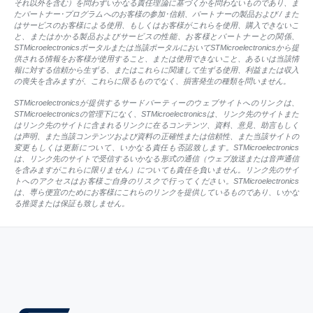
それ以外を含む）を問わずいかなる責任理論に基づくかを問わないものであり、ま
たパートナー･プログラムへのお客様の参加･信頼、パートナーの製品および / また
はサービスのお客様による使用、もしくはお客様がこれらを使用、購入できないこ
と、またはかかる製品およびサービスの性能、お客様とパートナーとの関係、
STMicroelectronicsポータルまたは当該ポータルにおいてSTMicroelectronicsから提
供される情報をお客様が使用すること、または使用できないこと、あるいは当該情
報に対する信頼から生ずる、またはこれらに関連して生ずる使用、利益または収入
の喪失を含みますが、これらに限るものでなく、損害発生の種類を問いません。
STMicroelectronicsが提供するサードパーティーのウェブサイトへのリンクは、
STMicroelectronicsの管理下になく、STMicroelectronicsは、リンク先のサイトまた
はリンク先のサイトに含まれるリンクに在るコンテンツ、資料、意見、助言もしく
は声明、また当該コンテンツおよび資料の正確性または信頼性、また当該サイトの
変更もしくは更新について、いかなる責任も否認致します。STMicroelectronics
は、リンク先のサイトで受信するいかなる形式の通信（ウェブ放送または音声通信
を含みますがこれらに限りません）についても責任を負いません。リンク先のサイ
トへのアクセスはお客様ご自身のリスクで行ってください。STMicroelectronics
は、専ら便宜のためにお客様にこれらのリンクを提供しているものであり、いかな
る推奨または保証も致しません。