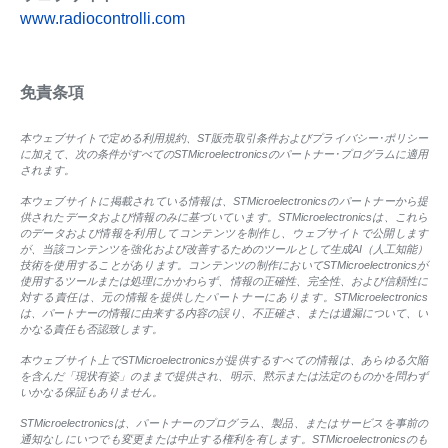
www.radiocontrolli.com
免責条項
本ウェブサイトで定める利用規約、ST販売取引条件およびプライバシー･ポリシー
に加えて、次の条件がすべてのSTMicroelectronicsのパートナー･プログラムに適用
されます。
本ウェブサイトに掲載されている情報は、STMicroelectronicsのパートナーから提
供されたデータおよび情報のみに基づいています。STMicroelectronicsは、これら
のデータおよび情報を利用してコンテンツを制作し、ウェブサイトで公開します
が、当該コンテンツを強化および改善するためのツールとして生成AI（人工知能）
技術を使用することがあります。コンテンツの制作においてSTMicroelectronicsが
使用するツールまたは処理にかかわらず、情報の正確性、完全性、および信頼性に
対する責任は、元の情報を提供したパートナーにあります。STMicroelectronics
は、パートナーの情報に由来する内容の誤り、不正確さ、または遺漏について、い
かなる責任も否認致します。
本ウェブサイト上でSTMicroelectronicsが提供するすべての情報は、あらゆる欠陥
を含んだ「現状有姿」のままで提供され、明示、黙示または法定のものかを問わず
いかなる保証もありません。
STMicroelectronicsは、パートナーのプログラム、製品、またはサービスを事前の
通知なしにいつでも変更または中止する権利を有します。STMicroelectronicsのも