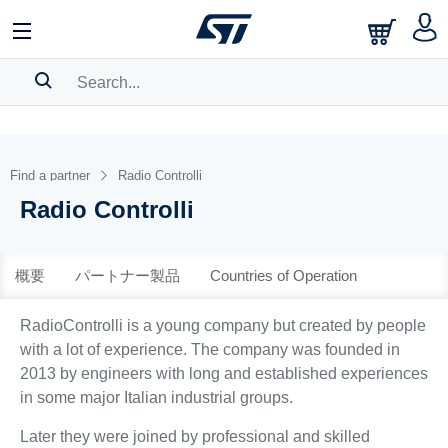
中文
English
日本語
SEARCH HISTORY
BOOKMARK
Find a partner
Radio Controlli
Radio Controlli
Please
log in
to show your saved searches.
概要
パートナー製品
Countries of Operation
RadioControlli is a young company but created by people
with a lot of experience. The company was founded in
2013 by engineers with long and established experiences
in some major Italian industrial groups.
Later they were joined by professional and skilled