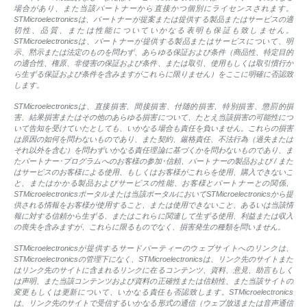
場合があり、また当該パートナーから直接かつ個別にライセンスされます。
STMicroelectronicsは、パートナーが提案または提供する製品またはサービスの適
切性、品質、または性能についていかなる表明も保証も致しません。
STMicroelectronicsは、パートナーが提供する製品またはサービスについて、明
示、黙示または法定のものを問わず、あらゆる保証および条件（商品性、特定目的
の適合性、権原、非侵害の保証および条件、または取引、使用もしくは取引慣行か
ら生ずる保証および条件を含みますがこれらに限りません）をここに明確に否認致
します。
STMicroelectronicsは、直接損害、間接損害、付随的損害、特別損害、懲罰的損
害、結果損害またはその他のあらゆる損害について、たとえ当該損害の可能性につ
いて告知を受けていたとしても、いかなる場合も責任を負いません。これらの損害
は原因の如何を問わないものであり、また契約、厳格責任、不法行為（過失または
それ以外を含む）を問わずいかなる責任理論に基づくかを問わないものであり、ま
たパートナー･プログラムへのお客様の参加･信頼、パートナーの製品および / また
はサービスのお客様による使用、もしくはお客様がこれらを使用、購入できないこ
と、またはかかる製品およびサービスの性能、お客様とパートナーとの関係、
STMicroelectronicsポータルまたは当該ポータルにおいてSTMicroelectronicsから提
供される情報をお客様が使用すること、または使用できないこと、あるいは当該情
報に対する信頼から生ずる、またはこれらに関連して生ずる使用、利益または収入
の喪失を含みますが、これらに限るものでなく、損害発生の種類を問いません。
STMicroelectronicsが提供するサードパーティーのウェブサイトへのリンクは、
STMicroelectronicsの管理下になく、STMicroelectronicsは、リンク先のサイトまた
はリンク先のサイトに含まれるリンクに在るコンテンツ、資料、意見、助言もしく
は声明、また当該コンテンツおよび資料の正確性または信頼性、また当該サイトの
変更もしくは更新について、いかなる責任も否認致します。STMicroelectronics
は、リンク先のサイトで受信するいかなる形式の通信（ウェブ放送または音声通信