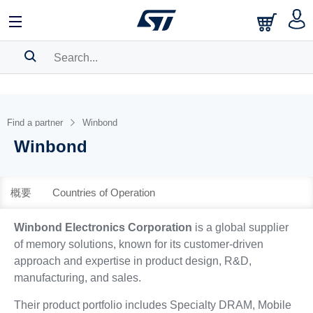
中文
English
日本語
SEARCH HISTORY
BOOKMARK
Find a partner
Winbond
Winbond
Please
log in
to show your saved searches.
概要
Countries of Operation
Winbond Electronics Corporation
is a global supplier
of memory solutions, known for its customer-driven
approach and expertise in product design, R&D,
manufacturing, and sales.
Their product portfolio includes Specialty DRAM, Mobile