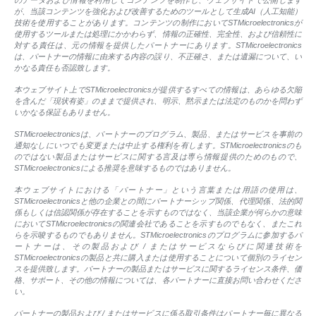
のデータおよび情報を利用してコンテンツを制作し、ウェブサイトで公開します
が、当該コンテンツを強化および改善するためのツールとして生成AI（人工知能）
技術を使用することがあります。コンテンツの制作においてSTMicroelectronicsが
使用するツールまたは処理にかかわらず、情報の正確性、完全性、および信頼性に
対する責任は、元の情報を提供したパートナーにあります。STMicroelectronics
は、パートナーの情報に由来する内容の誤り、不正確さ、または遺漏について、い
かなる責任も否認致します。
本ウェブサイト上でSTMicroelectronicsが提供するすべての情報は、あらゆる欠陥
を含んだ「現状有姿」のままで提供され、明示、黙示または法定のものかを問わず
いかなる保証もありません。
STMicroelectronicsは、パートナーのプログラム、製品、またはサービスを事前の
通知なしにいつでも変更または中止する権利を有します。STMicroelectronicsのも
のではない製品またはサービスに関する言及は専ら情報提供のためのもので、
STMicroelectronicsによる推奨を意味するものではありません。
本ウェブサイトにおける「パートナー」という言葉または用語の使用は、
STMicroelectronicsと他の企業との間にパートナーシップ関係、代理関係、法的関
係もしくは信認関係が存在することを示すものではなく、当該企業が何らかの意味
においてSTMicroelectronicsの関連会社であることを示すものでもなく、またこれ
らを示唆するものでもありません。STMicroelectronicsのプログラムに参加するパ
ートナーは、その製品および / またはサービスならびに関連技術を
STMicroelectronicsの製品と共に購入または使用することについて個別のライセン
スを提供致します。パートナーの製品またはサービスに関するライセンス条件、価
格、サポート、その他の情報については、各パートナーに直接お問い合わせくださ
い。
パートナーの製品および / またはサービスに係る取引条件はパートナー毎に異なる