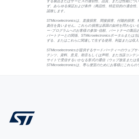
する製品またはサービスの適切性、品質、または性能についてい
ず、あらゆる保証および条件（商品性、特定目的の適合性
認致します。
STMicroelectronicsは、直接損害、間接損害
責任を負いません。これらの損害は原因の如何を問わない
ー･プログラムへのお客様の参加･信頼、パートナーの製品
パートナーとの関係、STMicroelectronicsポータル
ずる、またはこれらに関連して生ずる使用、利益または収入
STMicroelectronicsが提供するサードパーティーのウェブ
テンツ、資料、意見、助言もしくは声明、また当該コンテンツお
サイトで受信するいかなる形式の通信（ウェブ放送または
STMicroelectronicsは、専ら便宜のためにお客様