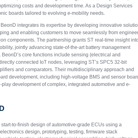
e optimizing costs and development time. As a Design Services
ic boards tailored to evolving e-mobility needs.
BeonD integrates its expertise by developing innovative soluti
yping and enabling customers to move seamlessly from enginee
tion components. The partnership grants ST real-time insight int
ility, jointly advancing state-of-the-art battery management
ss. BeonD’s core functions include sensing (electrical and
 directly connected IoT nodes, leveraging ST’s SPC5 32-bit
ifiers and comparators. Their multidisciplinary approach and
 board development, including high-voltage BMS and sensor boar
-play development of complex, integrated automotive and e-
nD
 start-to-finish design of automotive-grade ECUs using a
electronics design, prototyping, testing, firmware stack