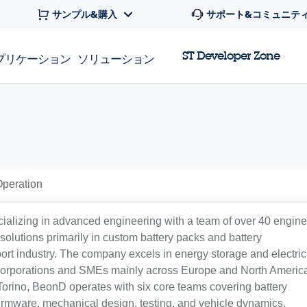
サンプル&購入
サポート&コミュニテ
ST Developer Zone
プリケーション
ソリューション
Operation
cializing in advanced engineering with a team of over 40 engin
olutions primarily in custom battery packs and battery
rt industry. The company excels in energy storage and electric
e corporations and SMEs mainly across Europe and North Americ
 Torino, BeonD operates with six core teams covering battery
irmware, mechanical design, testing, and vehicle dynamics,