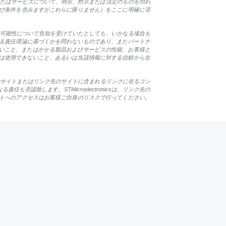
製品またはサービスについて、明示、黙示または法定のものを問わ
び条件を含みますがこれらに限りません）をここに明確に否
損害の可能性について告知を受けていたとしても、いかなる場合も
る責任理論に基づくかを問わないものであり、またパートナ
ないこと、またはかかる製品およびサービスの性能、お客様と
ること、または使用できないこと、あるいは当該情報に対する信頼から生
csは、リンク先のサイトまたはリンク先のサイトに含まれるリンクに在るコン
致します。STMicroelectronicsは、リンク先の
トへのアクセスはお客様ご自身のリスクで行ってください。