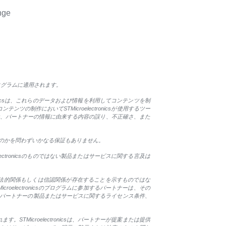
nge
プログラムに適用されます。
tronicsは、これらのデータおよび情報を利用してコンテンツを制
作においてSTMicroelectronicsが使用するツー
csは、パートナーの情報に由来する内容の誤り、不正確さ、また
のものかを問わずいかなる保証もありません。
lectronicsのものではない製品またはサービスに関する言及は
関係、法的関係もしくは信認関係が存在することを示すものではな
roelectronicsのプログラムに参加するパートナーは、その
します。パートナーの製品またはサービスに関するライセンス条件、
Microelectronicsは、パートナーが提案または提供