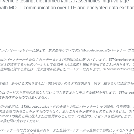
n-vehicle testing, electromechanical assemblies, high-voltage
s with MQTT communication over LTE and encrypted data excha
バシー･ポリシーに加えて、次の条件がすべてのSTMicroelectronicsのパートナー･
onicsのパートナーから提供されたデータおよび情報のみに基づいています。STMicroelec
び改善するためのツールとして生成AI（人工知能）技術を使用することがあります。コンテンツの制
性に対する責任は、元の情報を提供したパートナーにあります。STMicroelectroni
するすべての情報は、あらゆる欠陥を含んだ「現状有姿」のままで提供され、明示、黙示または法定
製品、またはサービスを事前の通知なしにいつでも変更または中止する権利を有します。STMicroe
よる推奨を意味するものではありません。
使用は、STMicroelectronicsと他の企業との間にパートナーシップ関係、代理
icsの関連会社であることを示すものでもなく、またこれらを示唆するものでもありません。STMic
oelectronicsの製品と共に購入または使用することについて個別のライセンスを提供致
直接お問い合わせください。
ートナー毎に異なる場合があり、また当該パートナーから直接かつ個別にライセンスされます。ST