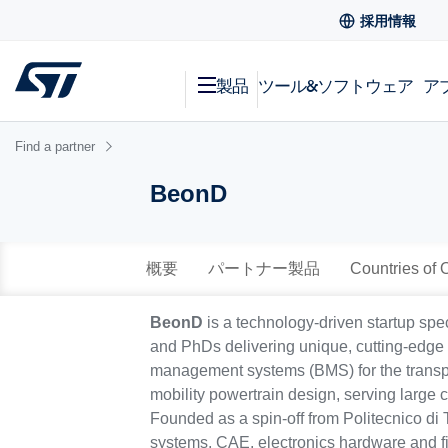
採用情報
製品
ツール&ソフトウェア
ア
Find a partner
BeonD
概要
パートナー製品
Countries of 
BeonD
is a technology-driven startup spe
and PhDs delivering unique, cutting-edge s
management systems (BMS) for the transpo
mobility powertrain design, serving larg
Founded as a spin-off from Politecnico di
systems, CAE, electronics hardware and f