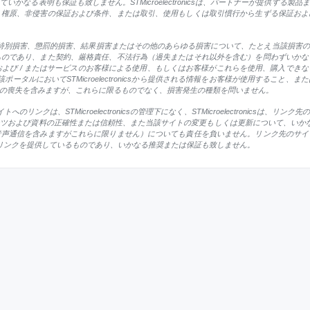
かなる表明も保証も致しません。STMicroelectronicsは、パートナーが提供する
、権原、非侵害の保証および条件、または取引、使用もしくは取引慣行から生ずる保証およ
、付随的損害、特別損害、懲罰的損害、結果損害またはその他のあらゆる損害について、たとえ当該
ものであり、また契約、厳格責任、不法行為（過失またはそれ以外を含む）を問わずいかな
および / またはサービスのお客様による使用、もしくはお客様がこれらを使用、購入でき
または当該ポータルにおいてSTMicroelectronicsから提供される情報をお客様が使用す
の喪失を含みますが、これらに限るものでなく、損害発生の種類を問いません。
サイトへのリンクは、STMicroelectronicsの管理下になく、STMicroelectroni
よび資料の正確性または信頼性、また当該サイトの変更もしくは更新について、いかなる責任も否認
音声通信を含みますがこれらに限りません）についても責任を負いません。リンク先のサイ
にこれらのリンクを提供しているものであり、いかなる推奨または保証も致しません。