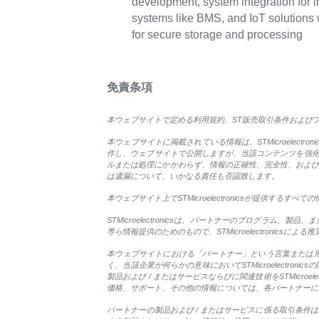
development, system integration for i
systems like BMS, and IoT solution
for secure storage and processing
免責条項
本ウェブサイトで定める利用規約、ST販売取引条件およびプライ
本ウェブサイトに掲載されている情報は、STMicroelectr
作し、ウェブサイトで公開しますが、当該コンテンツを強化およ
ルまたは処理にかかわらず、情報の正確性、完全性、および信頼
は遺漏について、いかなる責任も否認致します。
本ウェブサイト上でSTMicroelectronicsが提供
STMicroelectronicsは、パートナーのプログラム、
専ら情報提供のためのもので、STMicroelectronicsに
本ウェブサイトにおける「パートナー」という言葉または用語の
く、当該企業が何らかの意味においてSTMicroelectron
製品および / またはサービスならびに関連技術をSTMicr
価格、サポート、その他の情報については、各パートナーに
パートナーの製品および / またはサービスに係る取引条件はパ