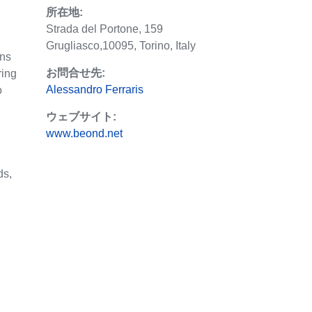
所在地:
Strada del Portone, 159
Grugliasco,10095, Torino, Italy
ons
お問合せ先:
ring
Alessandro Ferraris
o
ウェブサイト:
www.beond.net
ds,