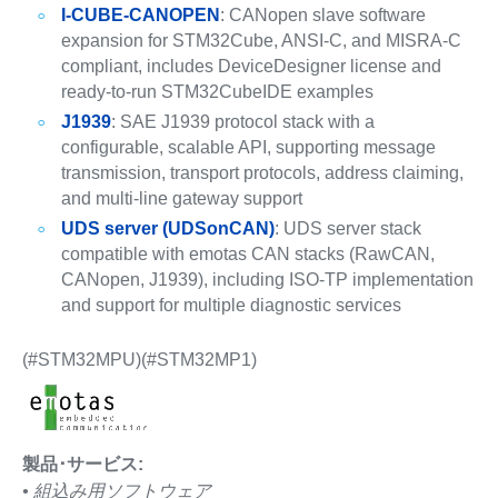
I-CUBE-CANOPEN
: CANopen slave software
expansion for STM32Cube, ANSI-C, and MISRA-C
compliant, includes DeviceDesigner license and
ready-to-run STM32CubeIDE examples
J1939
: SAE J1939 protocol stack with a
configurable, scalable API, supporting message
transmission, transport protocols, address claiming,
and multi-line gateway support
UDS server (UDSonCAN)
: UDS server stack
compatible with emotas CAN stacks (RawCAN,
CANopen, J1939), including ISO-TP implementation
and support for multiple diagnostic services
(#STM32MPU)(#STM32MP1)
製品･サービス:
• 組込み用ソフトウェア