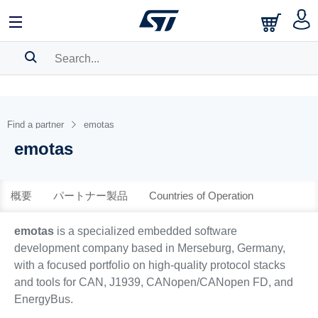
中文
English
日本語
SEARCH HISTORY
BOOKMARK
Find a partner
emotas
emotas
Please
log in
to show your saved searches.
概要
パートナー製品
Countries of Operation
emotas
is a specialized embedded software
development company based in Merseburg, Germany,
with a focused portfolio on high-quality protocol stacks
and tools for CAN, J1939, CANopen/CANopen FD, and
EnergyBus.