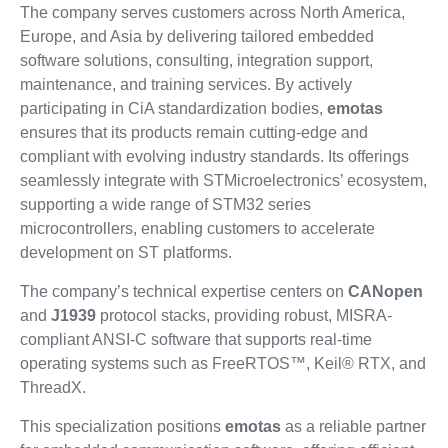
The company serves customers across North America,
Europe, and Asia by delivering tailored embedded
software solutions, consulting, integration support,
maintenance, and training services. By actively
participating in CiA standardization bodies,
emotas
ensures that its products remain cutting-edge and
compliant with evolving industry standards. Its offerings
seamlessly integrate with STMicroelectronics’ ecosystem,
supporting a wide range of STM32 series
microcontrollers, enabling customers to accelerate
development on ST platforms.
The company’s technical expertise centers on
CANopen
and
J1939
protocol stacks, providing robust, MISRA-
compliant ANSI-C software that supports real-time
operating systems such as FreeRTOS™, Keil® RTX, and
ThreadX.
This specialization positions
emotas
as a reliable partner