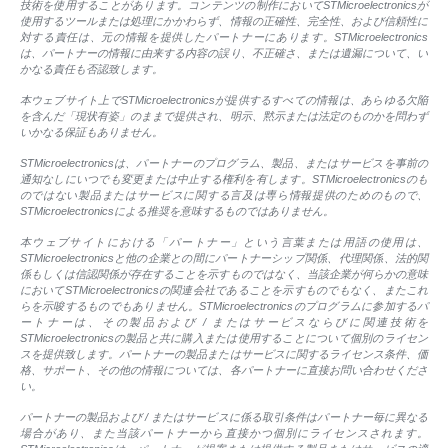
技術を使用することがあります。コンテンツの制作においてSTMicroelectronicsが
使用するツールまたは処理にかかわらず、情報の正確性、完全性、および信頼性に
対する責任は、元の情報を提供したパートナーにあります。STMicroelectronics
は、パートナーの情報に由来する内容の誤り、不正確さ、または遺漏について、い
かなる責任も否認致します。
本ウェブサイト上でSTMicroelectronicsが提供するすべての情報は、あらゆる欠陥
を含んだ「現状有姿」のままで提供され、明示、黙示または法定のものかを問わず
いかなる保証もありません。
STMicroelectronicsは、パートナーのプログラム、製品、またはサービスを事前の
通知なしにいつでも変更または中止する権利を有します。STMicroelectronicsのも
のではない製品またはサービスに関する言及は専ら情報提供のためのもので、
STMicroelectronicsによる推奨を意味するものではありません。
本ウェブサイトにおける「パートナー」という言葉または用語の使用は、
STMicroelectronicsと他の企業との間にパートナーシップ関係、代理関係、法的関
係もしくは信認関係が存在することを示すものではなく、当該企業が何らかの意味
においてSTMicroelectronicsの関連会社であることを示すものでもなく、またこれ
らを示唆するものでもありません。STMicroelectronicsのプログラムに参加するパ
ートナーは、その製品および / またはサービスならびに関連技術を
STMicroelectronicsの製品と共に購入または使用することについて個別のライセン
スを提供致します。パートナーの製品またはサービスに関するライセンス条件、価
格、サポート、その他の情報については、各パートナーに直接お問い合わせくださ
い。
パートナーの製品および / またはサービスに係る取引条件はパートナー毎に異なる
場合があり、また当該パートナーから直接かつ個別にライセンスされます。