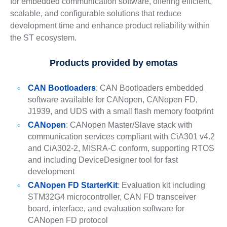
for embedded communication software, offering efficient,
scalable, and configurable solutions that reduce
development time and enhance product reliability within
the ST ecosystem.
Products provided by emotas
CAN Bootloaders
: CAN Bootloaders embedded
software available for CANopen, CANopen FD,
J1939, and UDS with a small flash memory footprint
CANopen
: CANopen Master/Slave stack with
communication services compliant with CiA301 v4.2
and CiA302-2, MISRA-C conform, supporting RTOS
and including DeviceDesigner tool for fast
development
CANopen FD StarterKit
: Evaluation kit including
STM32G4 microcontroller, CAN FD transceiver
board, interface, and evaluation software for
CANopen FD protocol