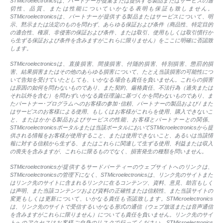
STMicroelectronicsは、パートナーが提案または提供する製品またはサービスの適
切性、品質、または性能についていかなる表明も保証も致しません。
STMicroelectronicsは、パートナーが提供する製品またはサービスについて、明
示、黙示または法定のものを問わず、あらゆる保証および条件（商品性、特定目的
の適合性、権原、非侵害の保証および条件、または取引、使用もしくは取引慣行か
ら生ずる保証および条件を含みますがこれらに限りません）をここに明確に否認致
します。
STMicroelectronicsは、直接損害、間接損害、付随的損害、特別損害、懲罰的損
害、結果損害またはその他のあらゆる損害について、たとえ当該損害の可能性につ
いて告知を受けていたとしても、いかなる場合も責任を負いません。これらの損害
は原因の如何を問わないものであり、また契約、厳格責任、不法行為（過失または
それ以外を含む）を問わずいかなる責任理論に基づくかを問わないものであり、ま
たパートナー･プログラムへのお客様の参加･信頼、パートナーの製品および / また
はサービスのお客様による使用、もしくはお客様がこれらを使用、購入できないこ
と、またはかかる製品およびサービスの性能、お客様とパートナーとの関係、
STMicroelectronicsポータルまたは当該ポータルにおいてSTMicroelectronicsから提
供される情報をお客様が使用すること、または使用できないこと、あるいは当該情
報に対する信頼から生ずる、またはこれらに関連して生ずる使用、利益または収入
の喪失を含みますが、これらに限るものでなく、損害発生の種類を問いません。
STMicroelectronicsが提供するサードパーティーのウェブサイトへのリンクは、
STMicroelectronicsの管理下になく、STMicroelectronicsは、リンク先のサイトまた
はリンク先のサイトに含まれるリンクに在るコンテンツ、資料、意見、助言もしく
は声明、また当該コンテンツおよび資料の正確性または信頼性、また当該サイトの
変更もしくは更新について、いかなる責任も否認致します。STMicroelectronics
は、リンク先のサイトで受信するいかなる形式の通信（ウェブ放送または音声通信
を含みますがこれらに限りません）についても責任を負いません。リンク先のサイ
トへのアクセスはお客様ご自身のリスクで行ってください。STMicroelectronics