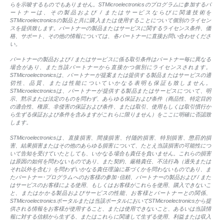
らを示唆するものでもありません。STMicroelectronicsのプログラムに参加するパ
ートナーは、その製品および / またはサービスならびに関連技術を
STMicroelectronicsの製品と共に購入または使用することについて個別のライセン
スを提供致します。パートナーの製品またはサービスに関するライセンス条件、価
格、サポート、その他の情報については、各パートナーに直接お問い合わせくださ
い。
パートナーの製品および / またはサービスに係る取引条件はパートナー毎に異なる
場合があり、また当該パートナーから直接かつ個別にライセンスされます。
STMicroelectronicsは、パートナーが提案または提供する製品またはサービスの適
切性、品質、または性能についていかなる表明も保証も致しません。
STMicroelectronicsは、パートナーが提供する製品またはサービスについて、明
示、黙示または法定のものを問わず、あらゆる保証および条件（商品性、特定目的
の適合性、権原、非侵害の保証および条件、または取引、使用もしくは取引慣行か
ら生ずる保証および条件を含みますがこれらに限りません）をここに明確に否認致
します。
STMicroelectronicsは、直接損害、間接損害、付随的損害、特別損害、懲罰的損
害、結果損害またはその他のあらゆる損害について、たとえ当該損害の可能性につ
いて告知を受けていたとしても、いかなる場合も責任を負いません。これらの損害
は原因の如何を問わないものであり、また契約、厳格責任、不法行為（過失または
それ以外を含む）を問わずいかなる責任理論に基づくかを問わないものであり、ま
たパートナー･プログラムへのお客様の参加･信頼、パートナーの製品および / また
はサービスのお客様による使用、もしくはお客様がこれらを使用、購入できないこ
と、またはかかる製品およびサービスの性能、お客様とパートナーとの関係、
STMicroelectronicsポータルまたは当該ポータルにおいてSTMicroelectronicsから提
供される情報をお客様が使用すること、または使用できないこと、あるいは当該情
報に対する信頼から生ずる、またはこれらに関連して生ずる使用、利益または収入