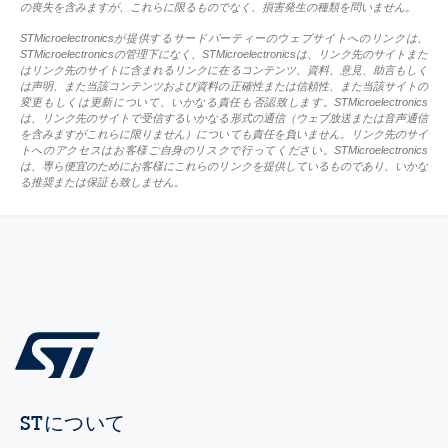
の喪失を含みますが、これらに限るものでなく、損害発生の種類を問いません。
STMicroelectronicsが提供するサードパーティーのウェブサイトへのリンクは、
STMicroelectronicsの管理下になく、STMicroelectronicsは、リンク先のサイトまた
はリンク先のサイトに含まれるリンクに在るコンテンツ、資料、意見、助言もしく
は声明、また当該コンテンツおよび資料の正確性または信頼性、また当該サイトの
変更もしくは更新について、いかなる責任も否認致します。STMicroelectronics
は、リンク先のサイトで受信するいかなる形式の通信（ウェブ放送または音声通信
を含みますがこれらに限りません）についても責任を負いません。リンク先のサイ
トへのアクセスはお客様ご自身のリスクで行ってください。STMicroelectronics
は、専ら便宜のためにお客様にこれらのリンクを提供しているものであり、いかな
る推奨または保証も致しません。
STについて