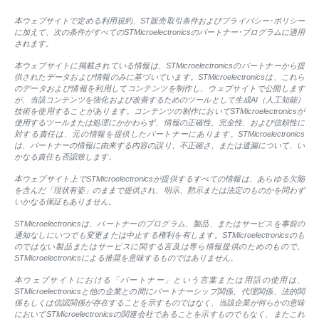
本ウェブサイトで定める利用規約、ST販売取引条件およびプライバシー･ポリシー
に加えて、次の条件がすべてのSTMicroelectronicsのパートナー･プログラムに適用
されます。
本ウェブサイトに掲載されている情報は、STMicroelectronicsのパートナーから提
供されたデータおよび情報のみに基づいています。STMicroelectronicsは、これら
のデータおよび情報を利用してコンテンツを制作し、ウェブサイトで公開します
が、当該コンテンツを強化および改善するためのツールとして生成AI（人工知能）
技術を使用することがあります。コンテンツの制作においてSTMicroelectronicsが
使用するツールまたは処理にかかわらず、情報の正確性、完全性、および信頼性に
対する責任は、元の情報を提供したパートナーにあります。STMicroelectronics
は、パートナーの情報に由来する内容の誤り、不正確さ、または遺漏について、い
かなる責任も否認致します。
本ウェブサイト上でSTMicroelectronicsが提供するすべての情報は、あらゆる欠陥
を含んだ「現状有姿」のままで提供され、明示、黙示または法定のものかを問わず
いかなる保証もありません。
STMicroelectronicsは、パートナーのプログラム、製品、またはサービスを事前の
通知なしにいつでも変更または中止する権利を有します。STMicroelectronicsのも
のではない製品またはサービスに関する言及は専ら情報提供のためのもので、
STMicroelectronicsによる推奨を意味するものではありません。
本ウェブサイトにおける「パートナー」という言葉または用語の使用は、
STMicroelectronicsと他の企業との間にパートナーシップ関係、代理関係、法的関
係もしくは信認関係が存在することを示すものではなく、当該企業が何らかの意味
においてSTMicroelectronicsの関連会社であることを示すものでもなく、またこれ