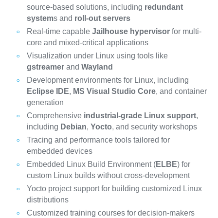
source-based solutions, including
redundant
system
s and
roll-out servers
Real-time capable
Jailhouse hypervisor
for multi-
core and mixed-critical applications
Visualization under Linux using tools like
gstreamer
and
Wayland
Development environments for Linux, including
Eclipse IDE
,
MS Visual Studio Core
, and container
generation
Comprehensive
industrial-grade Linux support
,
including
Debian
,
Yocto
, and security workshops
Tracing and performance tools tailored for
embedded devices
Embedded Linux Build Environment (
ELBE
) for
custom Linux builds without cross-development
Yocto project support for building customized Linux
distributions
Customized training courses for decision-makers