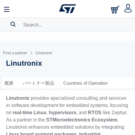
中文
English
日本語
SEARCH HISTORY
BOOKMARK
Find a partner
Linutronix
Linutronix
Please
log in
to show your saved searches.
概要
パートナー製品
Countries of Operation
Linutronix
provides specialized consulting and services
in software development for embedded systems, focusing
on
real-time Linux
,
hypervisors
, and
RTOS
like Zephyr.
As a partner in the
STMicroelectronics Ecosystem
,
Linutronix enhances embedded solutions by integrating
Linux board support packages
,
industrial