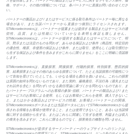
スを提供致します。パートナーの製品またはサービスに関するライセンス条件、価
格、サポート、その他の情報については、各パートナーに直接お問い合わせくださ
い。
パートナーの製品および / またはサービスに係る取引条件はパートナー毎に異なる
場合があり、また当該パートナーから直接かつ個別にライセンスされます。
STMicroelectronicsは、パートナーが提案または提供する製品またはサービスの適
切性、品質、または性能についていかなる表明も保証も致しません。
STMicroelectronicsは、パートナーが提供する製品またはサービスについて、明
示、黙示または法定のものを問わず、あらゆる保証および条件（商品性、特定目的
の適合性、権原、非侵害の保証および条件、または取引、使用もしくは取引慣行か
ら生ずる保証および条件を含みますがこれらに限りません）をここに明確に否認致
します。
STMicroelectronicsは、直接損害、間接損害、付随的損害、特別損害、懲罰的損
害、結果損害またはその他のあらゆる損害について、たとえ当該損害の可能性につ
いて告知を受けていたとしても、いかなる場合も責任を負いません。これらの損害
は原因の如何を問わないものであり、また契約、厳格責任、不法行為（過失または
それ以外を含む）を問わずいかなる責任理論に基づくかを問わないものであり、ま
たパートナー･プログラムへのお客様の参加･信頼、パートナーの製品および / また
はサービスのお客様による使用、もしくはお客様がこれらを使用、購入できないこ
と、またはかかる製品およびサービスの性能、お客様とパートナーとの関係、
STMicroelectronicsポータルまたは当該ポータルにおいてSTMicroelectronicsから提
供される情報をお客様が使用すること、または使用できないこと、あるいは当該情
報に対する信頼から生ずる、またはこれらに関連して生ずる使用、利益または収入
の喪失を含みますが、これらに限るものでなく、損害発生の種類を問いません。
STMicroelectronicsが提供するサードパーティーのウェブサイトへのリンクは、
STMicroelectronicsの管理下になく、STMicroelectronicsは、リンク先のサイトまた