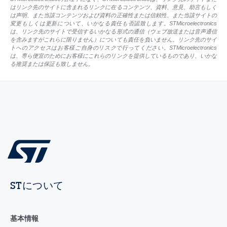
はリンク先のサイトに含まれるリンクに在るコンテンツ、資料、意見、助言もしく
は声明、また当該コンテンツおよび資料の正確性または信頼性、また当該サイトの
変更もしくは更新について、いかなる責任も否認致します。STMicroelectronics
は、リンク先のサイトで受信するいかなる形式の通信（ウェブ放送または音声通信
を含みますがこれらに限りません）についても責任を負いません。リンク先のサイ
トへのアクセスはお客様ご自身のリスクで行ってください。STMicroelectronics
は、専ら便宜のためにお客様にこれらのリンクを提供しているものであり、いかな
る推奨または保証も致しません。
STについて
基本情報