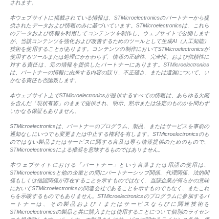
されます。
本ウェブサイトに掲載されている情報は、STMicroelectronicsのパートナーから提
供されたデータおよび情報のみに基づいています。STMicroelectronicsは、これら
のデータおよび情報を利用してコンテンツを制作し、ウェブサイトで公開します
が、当該コンテンツを強化および改善するためのツールとして生成AI（人工知能）
技術を使用することがあります。コンテンツの制作においてSTMicroelectronicsが
使用するツールまたは処理にかかわらず、情報の正確性、完全性、および信頼性に
対する責任は、元の情報を提供したパートナーにあります。STMicroelectronics
は、パートナーの情報に由来する内容の誤り、不正確さ、または遺漏について、い
かなる責任も否認致します。
本ウェブサイト上でSTMicroelectronicsが提供するすべての情報は、あらゆる欠陥
を含んだ「現状有姿」のままで提供され、明示、黙示または法定のものかを問わず
いかなる保証もありません。
STMicroelectronicsは、パートナーのプログラム、製品、またはサービスを事前の
通知なしにいつでも変更または中止する権利を有します。STMicroelectronicsのも
のではない製品またはサービスに関する言及は専ら情報提供のためのもので、
STMicroelectronicsによる推奨を意味するものではありません。
本ウェブサイトにおける「パートナー」という言葉または用語の使用は、
STMicroelectronicsと他の企業との間にパートナーシップ関係、代理関係、法的関
係もしくは信認関係が存在することを示すものではなく、当該企業が何らかの意味
においてSTMicroelectronicsの関連会社であることを示すものでもなく、またこれ
らを示唆するものでもありません。STMicroelectronicsのプログラムに参加するパ
ートナーは、その製品および / またはサービスならびに関連技術を
STMicroelectronicsの製品と共に購入または使用することについて個別のライセン