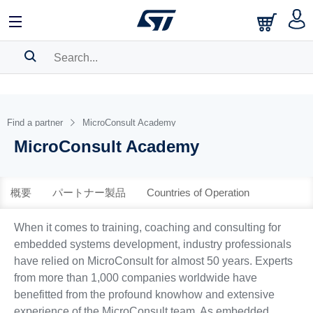
中文
English
日本語
SEARCH HISTORY
BOOKMARK
Find a partner
MicroConsult Academy
MicroConsult Academy
Please
log in
to show your saved searches.
概要
パートナー製品
Countries of Operation
When it comes to training, coaching and consulting for
embedded systems development, industry professionals
have relied on MicroConsult for almost 50 years. Experts
from more than 1,000 companies worldwide have
benefitted from the profound knowhow and extensive
experience of the MicroConsult team. As embedded