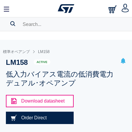
SEARCH HISTORY
BOOKMARK
標準オペアンプ
LM158
LM158
Please
log in
to show your saved searches.
ACTIVE
低入力バイアス電流の低消費電力
デュアル･オペアンプ
Download datasheet
Order Direct