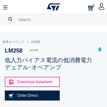
SEARCH HISTORY
BOOKMARK
標準オペアンプ
LM258
LM258
Please
log in
to show your saved searches.
ACTIVE
低入力バイアス電流の低消費電力
デュアル･オペアンプ
Download datasheet
Order Direct