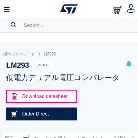
SEARCH HISTORY
BOOKMARK
標準コンパレータ
LM293
LM293
Please
log in
to show your saved searches.
ACTIVE
低電力デュアル電圧コンパレータ
Download datasheet
Order Direct