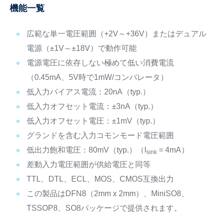
機能一覧
広範な単一電圧範囲（+2V～+36V）またはデュアル
電源（±1V～±18V）で動作可能
電源電圧に依存しない極めて低い消費電流
（0.45mA、5V時で1mW/コンパレータ）
低入力バイアス電流：20nA（typ.）
低入力オフセット電流：±3nA（typ.）
低入力オフセット電圧：±1mV（typ.）
グランドを含む入力コモンモード電圧範囲
低出力飽和電圧：80mV（typ.）（I
= 4mA）
sink
差動入力電圧範囲が供給電圧と同等
TTL、DTL、ECL、MOS、CMOS互換出力
この製品はDFN8（2mm x 2mm）、MiniSO8、
TSSOP8、SO8パッケージで提供されます。