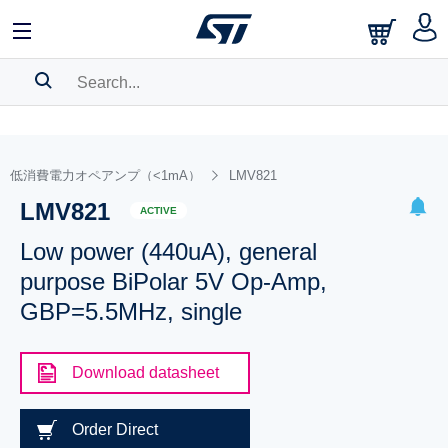
SEARCH HISTORY
BOOKMARK
低消費電力オペアンプ（<1mA）
LMV821
LMV821
Please
log in
to show your saved searches.
ACTIVE
Low power (440uA), general
purpose BiPolar 5V Op-Amp,
GBP=5.5MHz, single
Download datasheet
Order Direct