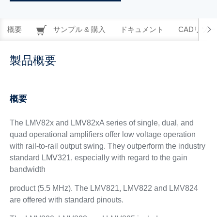
概要
サンプル & 購入
ドキュメント
CADリソー
製品概要
概要
The LMV82x and LMV82xA series of single, dual, and
quad operational amplifiers offer low voltage operation
with rail-to-rail output swing. They outperform the industry
standard LMV321, especially with regard to the gain
bandwidth
product (5.5 MHz). The LMV821, LMV822 and LMV824
are offered with standard pinouts.