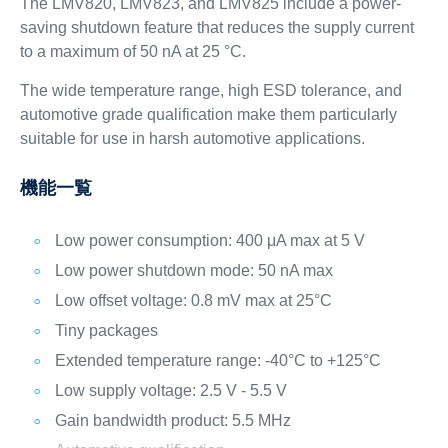
The LMV820, LMV823, and LMV825 include a power-
saving shutdown feature that reduces the supply current
to a maximum of 50 nA at 25 °C.
The wide temperature range, high ESD tolerance, and
automotive grade qualification make them particularly
suitable for use in harsh automotive applications.
機能一覧
Low power consumption: 400 μA max at 5 V
Low power shutdown mode: 50 nA max
Low offset voltage: 0.8 mV max at 25°C
Tiny packages
Extended temperature range: -40°C to +125°C
Low supply voltage: 2.5 V - 5.5 V
Gain bandwidth product: 5.5 MHz