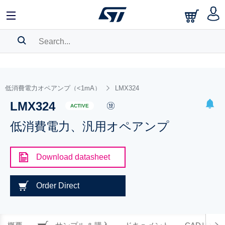
SEARCH HISTORY
BOOKMARK
低消費電力オペアンプ（<1mA）
LMX324
LMX324
Please
log in
to show your saved searches.
ACTIVE
低消費電力、汎用オペアンプ
Download datasheet
Order Direct