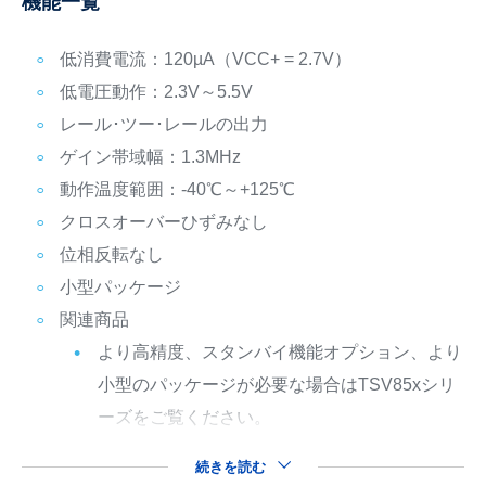
機能一覧
低消費電流：120µA（VCC+ = 2.7V）
低電圧動作：2.3V～5.5V
レール･ツー･レールの出力
ゲイン帯域幅：1.3MHz
動作温度範囲：-40℃～+125℃
クロスオーバーひずみなし
位相反転なし
小型パッケージ
関連商品
より高精度、スタンバイ機能オプション、より
小型のパッケージが必要な場合はTSV85xシリ
ーズをご覧ください。
続きを読む