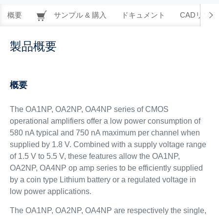
概要
サンプル & 購入
ドキュメント
CADリソー
製品概要
概要
The OA1NP, OA2NP, OA4NP series of CMOS
operational amplifiers offer a low power consumption of
580 nA typical and 750 nA maximum per channel when
supplied by 1.8 V. Combined with a supply voltage range
of 1.5 V to 5.5 V, these features allow the OA1NP,
OA2NP, OA4NP op amp series to be efficiently supplied
by a coin type Lithium battery or a regulated voltage in
low power applications.
The OA1NP, OA2NP, OA4NP are respectively the single,