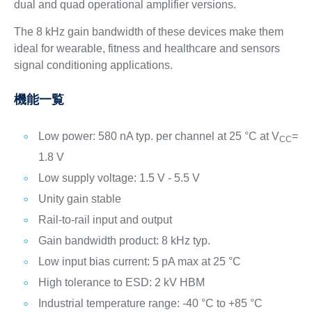
dual and quad operational amplifier versions.
The 8 kHz gain bandwidth of these devices make them
ideal for wearable, fitness and healthcare and sensors
signal conditioning applications.
機能一覧
Low power: 580 nA typ. per channel at 25 °C at V
=
CC
1.8 V
Low supply voltage: 1.5 V - 5.5 V
Unity gain stable
Rail-to-rail input and output
Gain bandwidth product: 8 kHz typ.
Low input bias current: 5 pA max at 25 °C
High tolerance to ESD: 2 kV HBM
Industrial temperature range: -40 °C to +85 °C