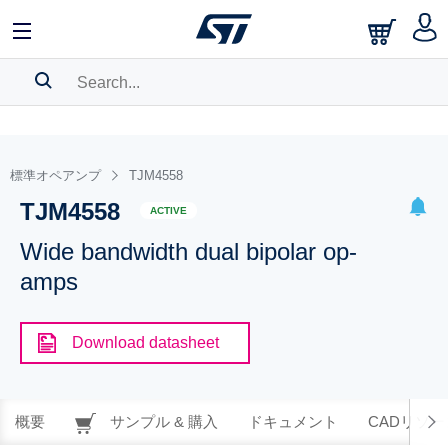
SEARCH HISTORY
BOOKMARK
標準オペアンプ
TJM4558
TJM4558
Please
log in
to show your saved searches.
ACTIVE
Wide bandwidth dual bipolar op-
amps
Download datasheet
概要
サンプル & 購入
ドキュメント
CADリソー