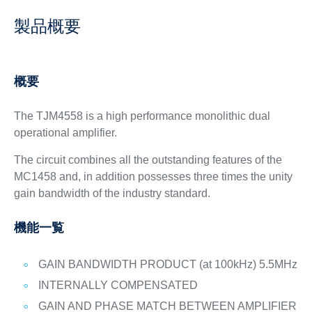
製品概要
概要
The TJM4558 is a high performance monolithic dual
operational amplifier.
The circuit combines all the outstanding features of the
MC1458 and, in addition possesses three times the unity
gain bandwidth of the industry standard.
機能一覧
GAIN BANDWIDTH PRODUCT (at 100kHz) 5.5MHz
INTERNALLY COMPENSATED
GAIN AND PHASE MATCH BETWEEN AMPLIFIER