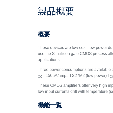
製品概要
概要
These devices are low cost, low power dual
use the ST silicon gate CMOS process allo
applications.
Three power consumptions are available a
= 150µA/amp.: TS27M2 (low power)
I
CC
C
These CMOS amplifiers offer very high in
low input currents drift with temperature (s
機能一覧