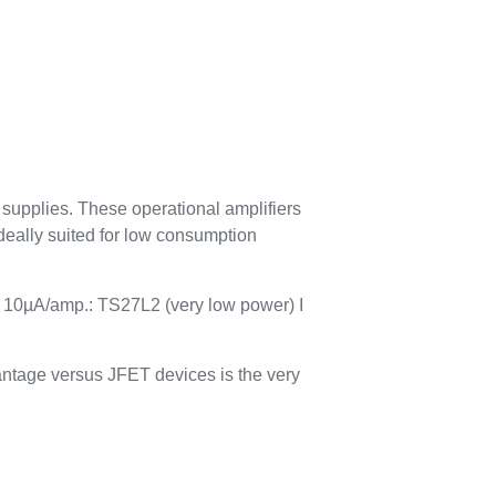
 supplies. These operational amplifiers
deally suited for low consumption
 10µA/amp.: TS27L2 (very low power)
I
antage versus JFET devices is the very