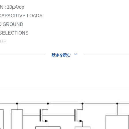
: 10µA/op
CAPACITIVE LOADS
TO GROUND
 SELECTIONS
AGE
続きを読む