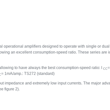
 operational amplifiers designed to operate with single or dual
wing an excellent consumption-speed ratio. These series are i
llowing to have always the best consumption-speed ratio:
I
=
CC
= 1mA/amp.: TS272 (standard)
C
put impedance and extremely low input currents. The major adv
ee figure 2).