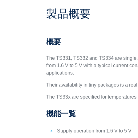
製品概要
概要
The TS331, TS332 and TS334 are single, 
from 1.6 V to 5 V with a typical current co
applications.
Their availability in tiny packages is a re
The TS33x are specified for temperatures 
機能一覧
Supply operation from 1.6 V to 5 V