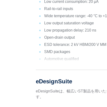
Low current consumption: 20 μA
Rail-to-rail inputs
Wide temperature range: -40 °C to +
Low output saturation voltage
Low propagation delay: 210 ns
Open-drain output
ESD tolerance: 2 kV HBM/200 V MM
SMD packages
Automotive qualified
eDesignSuite
eDesignSuiteは、幅広いST製
す。