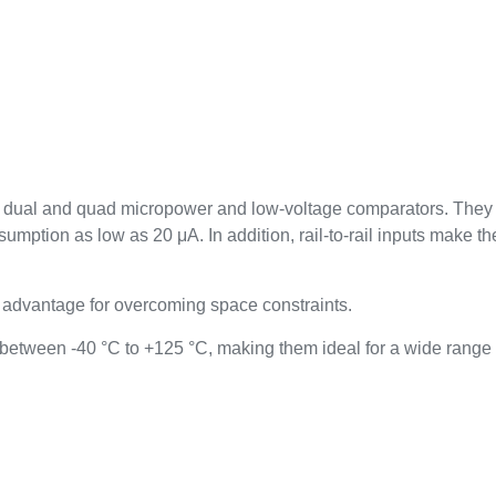
dual and quad micropower and low-voltage comparators. They c
nsumption as low as 20 μA. In addition, rail-to-rail inputs make t
al advantage for overcoming space constraints.
between -40 °C to +125 °C, making them ideal for a wide range o