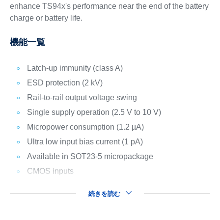
enhance TS94x's performance near the end of the battery
charge or battery life.
機能一覧
Latch-up immunity (class A)
ESD protection (2 kV)
Rail-to-rail output voltage swing
Single supply operation (2.5 V to 10 V)
Micropower consumption (1.2 µA)
Ultra low input bias current (1 pA)
Available in SOT23-5 micropackage
CMOS inputs
続きを読む