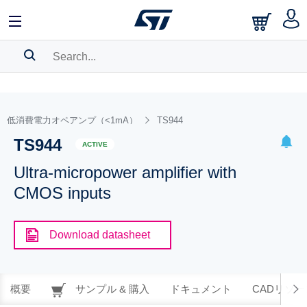
SEARCH HISTORY
BOOKMARK
低消費電力オペアンプ（<1mA）
TS944
TS944
Please
log in
to show your saved searches.
ACTIVE
Ultra-micropower amplifier with
CMOS inputs
Download datasheet
概要
サンプル & 購入
ドキュメント
CADリソー