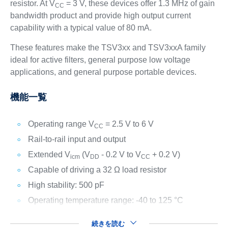
resistor. At V
= 3 V, these devices offer 1.3 MHz of gain
CC
bandwidth product and provide high output current
capability with a typical value of 80 mA.
These features make the TSV3xx and TSV3xxA family
ideal for active filters, general purpose low voltage
applications, and general purpose portable devices.
機能一覧
Operating range V
= 2.5 V to 6 V
CC
Rail-to-rail input and output
Extended V
(V
- 0.2 V to V
+ 0.2 V)
icm
DD
CC
Capable of driving a 32 Ω load resistor
High stability: 500 pF
Operating temperature range: -40 to 125 °C
続きを読む