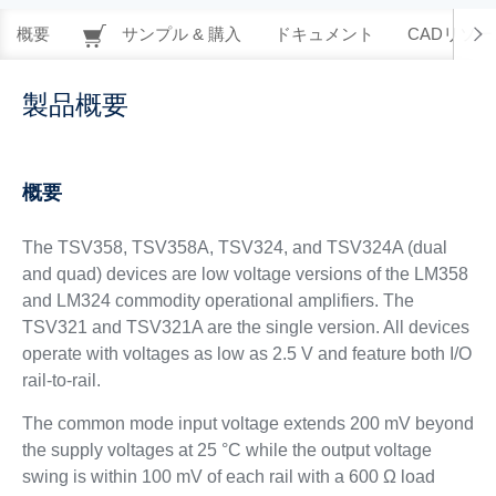
概要
サンプル & 購入
ドキュメント
CADリソー
製品概要
概要
The TSV358, TSV358A, TSV324, and TSV324A (dual
and quad) devices are low voltage versions of the LM358
and LM324 commodity operational amplifiers. The
TSV321 and TSV321A are the single version. All devices
operate with voltages as low as 2.5 V and feature both I/O
rail-to-rail.
The common mode input voltage extends 200 mV beyond
the supply voltages at 25 °C while the output voltage
swing is within 100 mV of each rail with a 600 Ω load