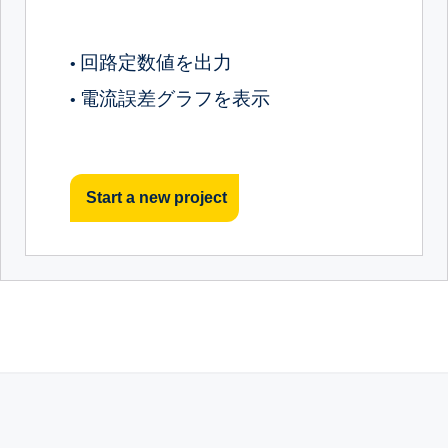
回路定数値を出力
•
電流誤差グラフを表示
•
Start a new project