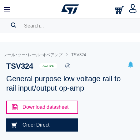
SEARCH HISTORY
BOOKMARK
レール･ツー･レール･オペアンプ
TSV324
TSV324
Please
log in
to show your saved searches.
ACTIVE
General purpose low voltage rail to
rail input/output op-amp
Download datasheet
Order Direct