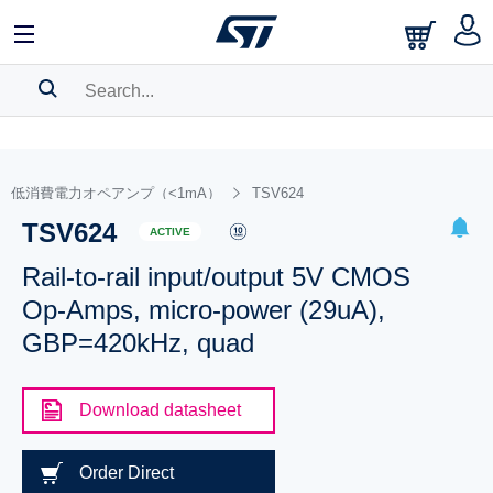
SEARCH HISTORY
BOOKMARK
低消費電力オペアンプ（<1mA）
TSV624
TSV624
Please
log in
to show your saved searches.
ACTIVE
Rail-to-rail input/output 5V CMOS
Op-Amps, micro-power (29uA),
GBP=420kHz, quad
Download datasheet
Order Direct