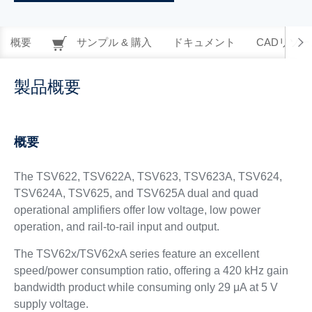
概要
サンプル & 購入
ドキュメント
CADリソー
製品概要
概要
The TSV622, TSV622A, TSV623, TSV623A, TSV624,
TSV624A, TSV625, and TSV625A dual and quad
operational amplifiers offer low voltage, low power
operation, and rail-to-rail input and output.
The TSV62x/TSV62xA series feature an excellent
speed/power consumption ratio, offering a 420 kHz gain
bandwidth product while consuming only 29 μA at 5 V
supply voltage.