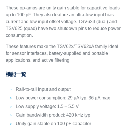
These op-amps are unity gain stable for capacitive loads
up to 100 pF. They also feature an ultra-low input bias
current and low input offset voltage. TSV623 (dual) and
TSV625 (quad) have two shutdown pins to reduce power
consumption.
These features make the TSV62x/TSV62xA family ideal
for sensor interfaces, battery-supplied and portable
applications, and active filtering.
機能一覧
Rail-to-rail input and output
Low power consumption: 29 μA typ, 36 μA max
Low supply voltage: 1.5 – 5.5 V
Gain bandwidth product: 420 kHz typ
Unity gain stable on 100 pF capacitor