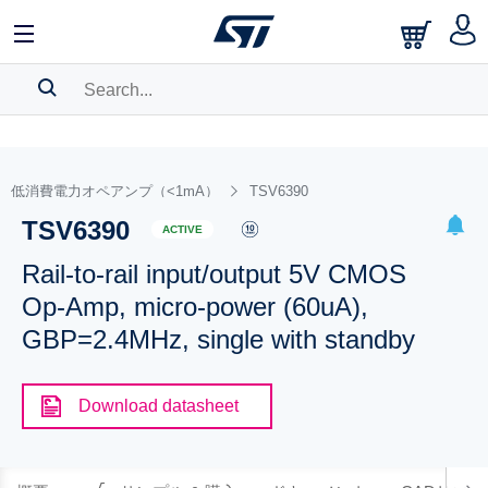
SEARCH HISTORY
BOOKMARK
低消費電力オペアンプ（<1mA）
TSV6390
TSV6390
Please
log in
to show your saved searches.
ACTIVE
Rail-to-rail input/output 5V CMOS
Op-Amp, micro-power (60uA),
GBP=2.4MHz, single with standby
Download datasheet