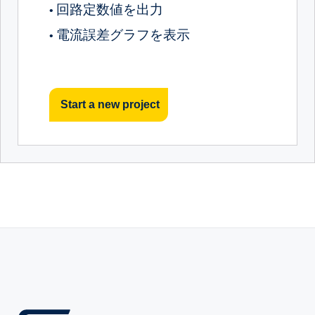
回路定数値を出力
•
電流誤差グラフを表示
•
Start a new project