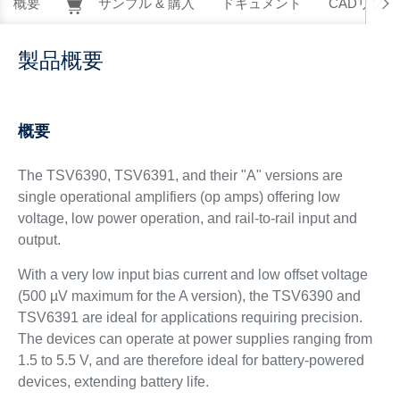
概要
サンプル & 購入
ドキュメント
CADリソー
製品概要
概要
The TSV6390, TSV6391, and their "A" versions are
single operational amplifiers (op amps) offering low
voltage, low power operation, and rail-to-rail input and
output.
With a very low input bias current and low offset voltage
(500 µV maximum for the A version), the TSV6390 and
TSV6391 are ideal for applications requiring precision.
The devices can operate at power supplies ranging from
1.5 to 5.5 V, and are therefore ideal for battery-powered
devices, extending battery life.