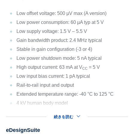
Low offset voltage: 500 µV max (A version)
Low power consumption: 60 µA typ at 5 V
Low supply voltage: 1.5 V – 5.5 V
Gain bandwidth product: 2.4 MHz typical
Stable in gain configuration (-3 or 4)
Low power shutdown mode: 5 nA typical
High output current: 63 mA at V
= 5 V
CC
Low input bias current: 1 pA typical
Rail-to-rail input and output
Extended temperature range: -40 °C to 125 °C
4 kV human body model
続きを読む
eDesignSuite