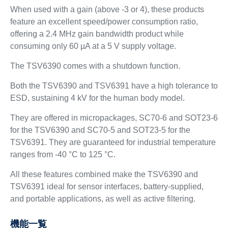
When used with a gain (above -3 or 4), these products
feature an excellent speed/power consumption ratio,
offering a 2.4 MHz gain bandwidth product while
consuming only 60 µA at a 5 V supply voltage.
The TSV6390 comes with a shutdown function.
Both the TSV6390 and TSV6391 have a high tolerance to
ESD, sustaining 4 kV for the human body model.
They are offered in micropackages, SC70-6 and SOT23-6
for the TSV6390 and SC70-5 and SOT23-5 for the
TSV6391. They are guaranteed for industrial temperature
ranges from -40 °C to 125 °C.
All these features combined make the TSV6390 and
TSV6391 ideal for sensor interfaces, battery-supplied,
and portable applications, as well as active filtering.
機能一覧