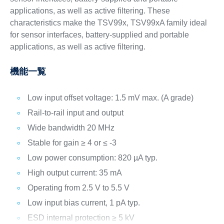
applications, as well as active filtering. These
characteristics make the TSV99x, TSV99xA family ideal
for sensor interfaces, battery-supplied and portable
applications, as well as active filtering.
機能一覧
Low input offset voltage: 1.5 mV max. (A grade)
Rail-to-rail input and output
Wide bandwidth 20 MHz
Stable for gain ≥ 4 or ≤ -3
Low power consumption: 820 µA typ.
High output current: 35 mA
Operating from 2.5 V to 5.5 V
Low input bias current, 1 pA typ.
ESD internal protection ≥ 5 kV