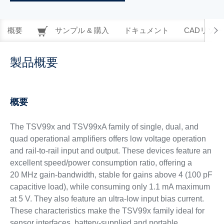
概要
サンプル & 購入
ドキュメント
CADリソー
製品概要
概要
The TSV99x and TSV99xA family of single, dual, and
quad operational amplifiers offers low voltage operation
and rail-to-rail input and output. These devices feature an
excellent speed/power consumption ratio, offering a
20 MHz gain-bandwidth, stable for gains above 4 (100 pF
capacitive load), while consuming only 1.1 mA maximum
at 5 V. They also feature an ultra-low input bias current.
These characteristics make the TSV99x family ideal for
sensor interfaces, battery-supplied and portable