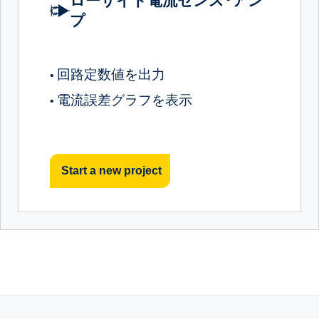
ローサイド電流センス･アン
プ
回路定数値を出力
•
電流誤差グラフを表示
•
Start a new project