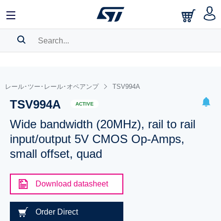
SEARCH HISTORY
BOOKMARK
レール･ツー･レール･オペアンプ
TSV994A
TSV994A
Please
log in
to show your saved searches.
ACTIVE
Wide bandwidth (20MHz), rail to rail
input/output 5V CMOS Op-Amps,
small offset, quad
Download datasheet
Order Direct