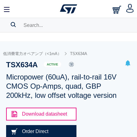
SEARCH HISTORY
BOOKMARK
低消費電力オペアンプ（<1mA）
TSX634A
TSX634A
Please
log in
to show your saved searches.
ACTIVE
Micropower (60uA), rail-to-rail 16V
CMOS Op-Amps, quad, GBP
200kHz, low offset voltage version
Download datasheet
Order Direct