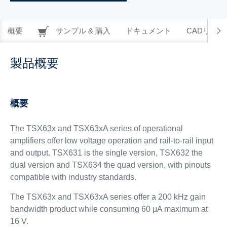
概要
サンプル & 購入
ドキュメント
CADリソー
製品概要
概要
The TSX63x and TSX63xA series of operational
amplifiers offer low voltage operation and rail-to-rail input
and output. TSX631 is the single version, TSX632 the
dual version and TSX634 the quad version, with pinouts
compatible with industry standards.
The TSX63x and TSX63xA series offer a 200 kHz gain
bandwidth product while consuming 60 μA maximum at
16 V.