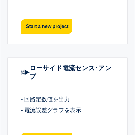
Start a new project
ローサイド電流センス･アン
プ
回路定数値を出力
•
電流誤差グラフを表示
•