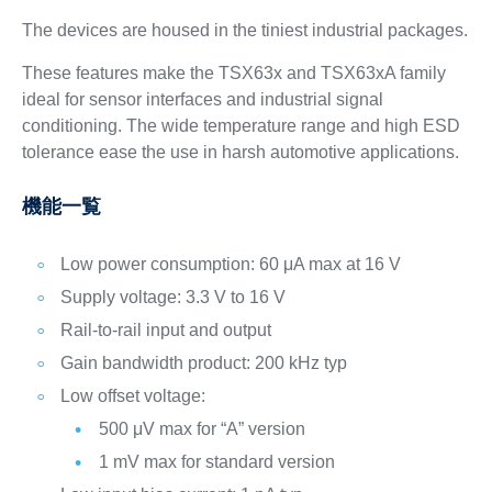
The devices are housed in the tiniest industrial packages.
These features make the TSX63x and TSX63xA family
ideal for sensor interfaces and industrial signal
conditioning. The wide temperature range and high ESD
tolerance ease the use in harsh automotive applications.
機能一覧
Low power consumption: 60 μA max at 16 V
Supply voltage: 3.3 V to 16 V
Rail-to-rail input and output
Gain bandwidth product: 200 kHz typ
Low offset voltage:
500 μV max for “A” version
1 mV max for standard version