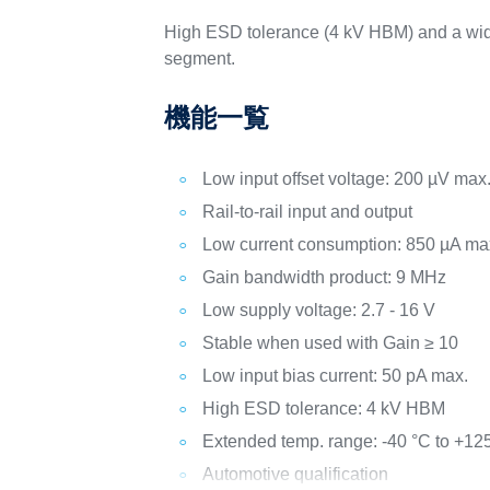
High ESD tolerance (4 kV HBM) and a wid
segment.
機能一覧
Low input offset voltage: 200 µV max
Rail-to-rail input and output
Low current consumption: 850 µA ma
Gain bandwidth product: 9 MHz
Low supply voltage: 2.7 - 16 V
Stable when used with Gain ≥ 10
Low input bias current: 50 pA max.
High ESD tolerance: 4 kV HBM
Extended temp. range: -40 °C to +12
Automotive qualification