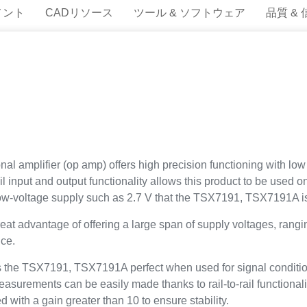
メント
CADリソース
ツール & ソフトウェア
品質 &
 amplifier (op amp) offers high precision functioning with low
rail input and output functionality allows this product to be used 
 a low-voltage supply such as 2.7 V that the TSX7191, TSX7191A is
 advantage of offering a large span of supply voltages, ranging
nce.
the TSX7191, TSX7191A perfect when used for signal conditioni
measurements can be easily made thanks to rail-to-rail function
with a gain greater than 10 to ensure stability.