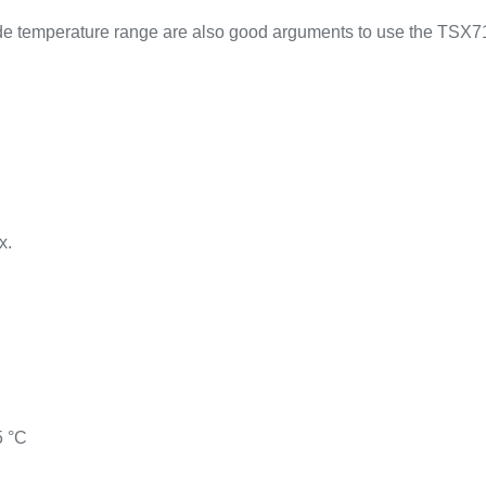
e temperature range are also good arguments to use the TSX7
.
x.
5 °C