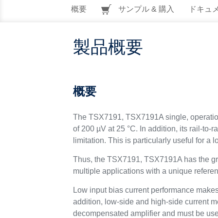
概要
サンプル & 購入
ドキュ
製品概要
概要
The TSX7191, TSX7191A single, operational
of 200 µV at 25 °C. In addition, its rail-to-
limitation. This is particularly useful for
Thus, the TSX7191, TSX7191A has the great
multiple applications with a unique refere
Low input bias current performance makes 
addition, low-side and high-side current 
decompensated amplifier and must be used 