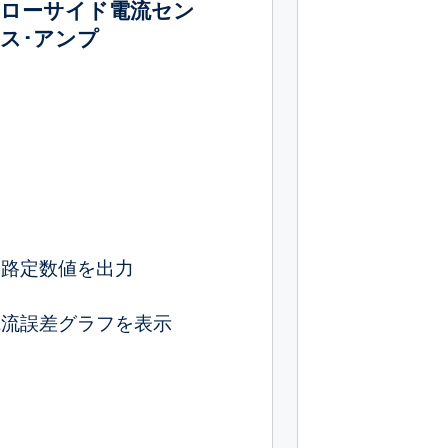
ローサイド電流セン
ス･アンプ
回路定数値を出力
電流誤差グラフを表示