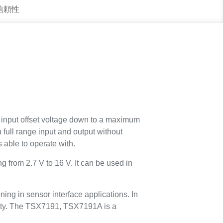
 信頼性
 input offset voltage down to a maximum
on full range input and output without
 able to operate with.
 from 2.7 V to 16 V. It can be used in
ng in sensor interface applications. In
ality. The TSX7191, TSX7191A is a