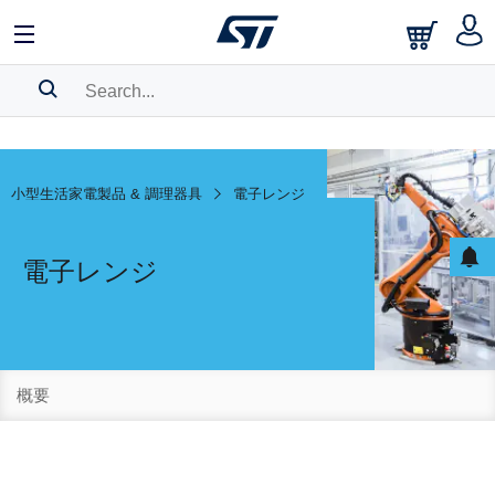
SEARCH HISTORY
BOOKMARK
小型生活家電製品 & 調理器具
電子レンジ
Please
log in
to show your saved searches.
電子レンジ
概要