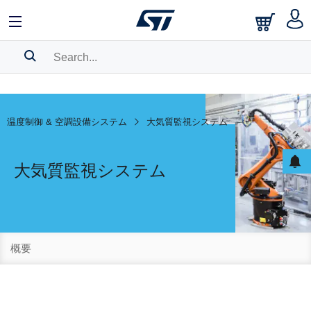
SEARCH HISTORY
BOOKMARK
温度制御 & 空調設備システム
大気質監視システム
Please
log in
to show your saved searches.
大気質監視システム
概要