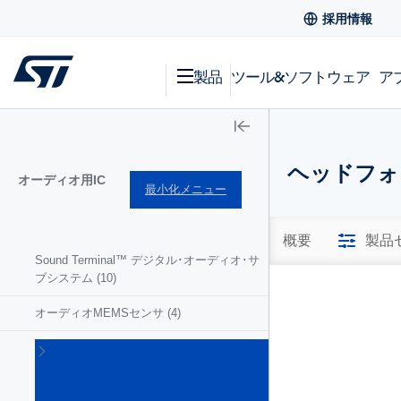
採用情報
製品
ツール&ソフトウェア
ア
ヘッドフォ
オーディオ用IC
最小化メニュー
概要
製品
Sound Terminal™ デジタル･オーディオ･サ
ブシステム
(10)
オーディオMEMSセンサ
(4)
オ
ー
デ