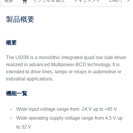
概要
サンプル & 購入
ドキュメント
CADリソー
製品概要
概要
The L9338 is a monolithic integrated quad low side driver
realized in advanced Multipower-BCD technology. It is
intended to drive lines, lamps or relays in automotive or
industrial applications.
機能一覧
Wide input voltage range from -24 V up to +45 V
Wide operating supply voltage range from 4.5 V up
to 32 V