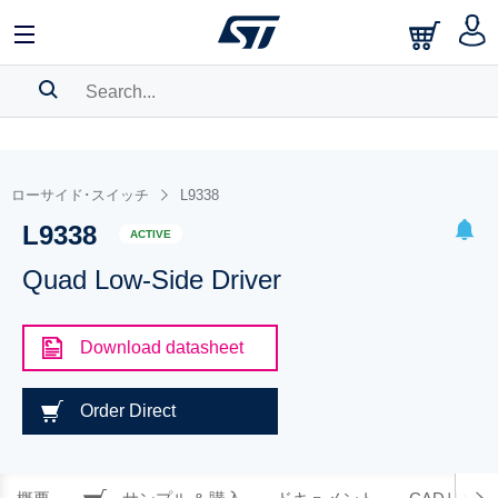
SEARCH HISTORY
BOOKMARK
ローサイド･スイッチ
L9338
L9338
Please
log in
to show your saved searches.
ACTIVE
Quad Low-Side Driver
Download datasheet
Order Direct