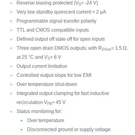
Reverse biasing protected (V
= -24 V)
S
Very low standby quiescent current < 2 μA
Programmable signal transfer polarity
TTL and CMOS compatible inputs
Defined output off state off for open inputs
Three open drain DMOS outputs, with R
= 1.5 Ω.
DSon
at 25 °C and V
> 6 V
S
Output current limitation
Controlled output slope for low EMI
Over temperature shut-down
Integrated output clamping for fast inductive
recirculation V
> 45 V
FB
Status monitoring for:
Over temperature
Disconnected ground or supply voltage