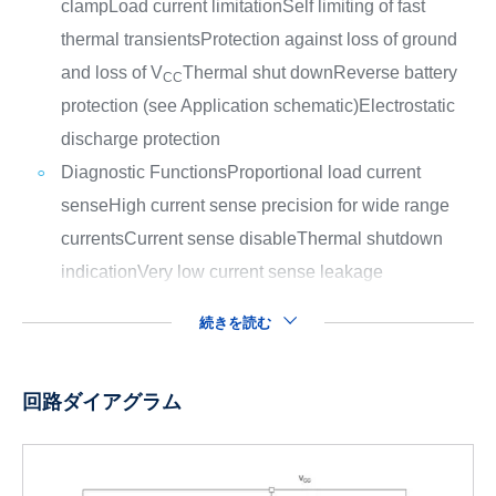
clamp
Load current limitation
Self limiting of fast
thermal transients
Protection against loss of ground
and loss of V
Thermal shut down
Reverse battery
CC
protection (see Application schematic)
Electrostatic
discharge protection
Diagnostic Functions
Proportional load current
sense
High current sense precision for wide range
currents
Current sense disable
Thermal shutdown
indication
Very low current sense leakage
続きを読む
回路ダイアグラム