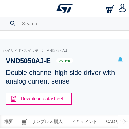
SEARCH HISTORY
BOOKMARK
ハイサイド･スイッチ
VND5050AJ-E
VND5050AJ-E
Please
log in
to show your saved searches.
ACTIVE
Double channel high side driver with
analog current sense
Download datasheet
概要
サンプル & 購入
ドキュメント
CADリソー