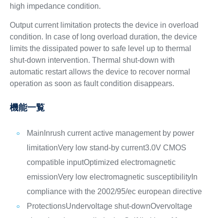
high impedance condition.
Output current limitation protects the device in overload
condition. In case of long overload duration, the device
limits the dissipated power to safe level up to thermal
shut-down intervention. Thermal shut-down with
automatic restart allows the device to recover normal
operation as soon as fault condition disappears.
機能一覧
Main
Inrush current active management by power
limitation
Very low stand-by current
3.0V CMOS
compatible input
Optimized electromagnetic
emission
Very low electromagnetic susceptibility
In
compliance with the 2002/95/ec european directive
Protections
Undervoltage shut-down
Overvoltage