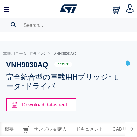
SEARCH HISTORY
BOOKMARK
車載用モータ･ドライバ
VNH9030AQ
VNH9030AQ
Please
log in
to show your saved searches.
ACTIVE
完全統合型の車載用Hブリッジ･モ
ータ･ドライバ
Download datasheet
概要
サンプル & 購入
ドキュメント
CADリソー