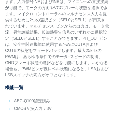
ます。入力信号INAおよびINBは、マイコンへの直接接続
が可能で、モータの方向やVCCブレーキ状態を選択でき
ます。マイクロコントローラへのマルチセンス入力を提
供するために2つの選択ピン（SEL0とSEL1）が用意さ
れています。マルチセンス･ピンからの出力は、モータ電
流、異常診断結果、IC加熱警告信号のいずれかに選択設
定（SEL0とSEL1）することができます。PH_OUTピン
は、安全性関連機能に使用するためにOUTAおよび
OUTBの状態をフィードバックします。最大25kHzの
PWMは、あらゆる条件でのモータ･スピードの制御、
GNDブレーキ状態の選択などを可能にします。いかなる
場合も、PWMピンが低レベル状態になると、LSAおよび
LSBスイッチの両方がオフとなります。
機能一覧
AEC-Q100認定済み
CMOS互換入力：3V