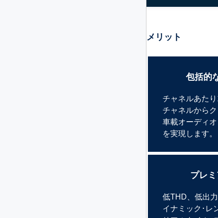
メリット
包括的
チャネルあたり
チャネルからク
車載オーディオ
を実現します。
プレミ
低THD、低出
イナミック･レ