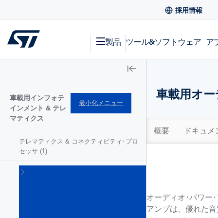
採用情報
製品
ツール&ソフトウェア
ア
車載用オー
車載用インフォテ
最小化メニュー
インメント & テレ
マティクス
概要
ドキュメ
テレマティクス & コネクティビティ･プロ
セッサ
(1)
ラ
ジ
オ
オーディオ･パワー
受
アンプは、優れた音
信