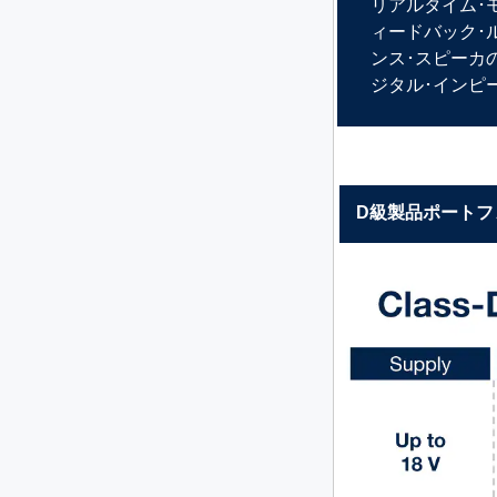
リアルタイム･
ィードバック･
ンス･スピーカ
ジタル･インピ
D級製品ポートフ