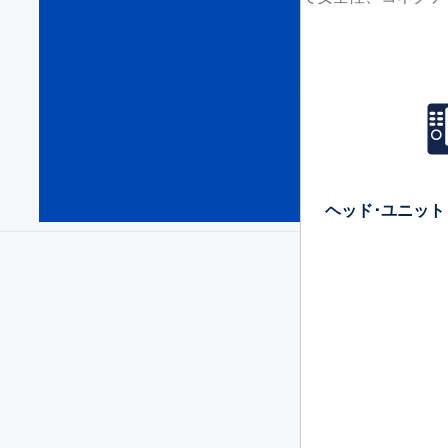
ー
デ
ィ
オ･
パ
ワ
ー･
ア
ン
プ
ヘッド･ユニット 
(71)