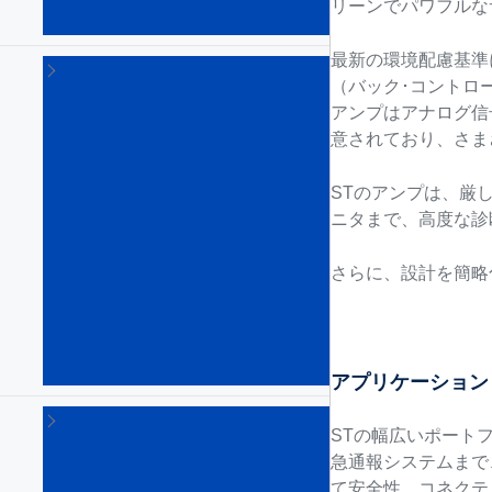
機
リーンでパワフルな
(8)
最新の環境配慮基準に適
車
（バック･コントロ
載
用
アンプはアナログ信
イ
意されており、さま
ン
フ
STのアンプは、厳
ォ
ニタまで、高度な診
テ
イ
ン
さらに、設計を簡略
メ
ン
ト
SoC
(5)
アプリケーション
車
STの幅広いポート
載
用
急通報システムまで
オ
て安全性、コネクテ