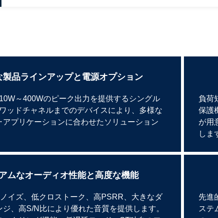
な製品ラインアップと電源オプション
10W～400Wのピーク出力を提供するシングル
負荷
ワッドチャネルまでのデバイスにより、多様な
保護
･アプリケーションに合わせたソリューション
が用
しま
アムなオーディオ性能と高度な機能
力ノイズ、低クロストーク、高PSRR、大きなダ
先進
ンジ、高S/N比により優れた音質を提供します。
ステ