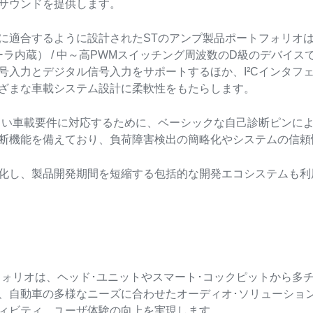
サウンドを提供します。
合するように設計されたSTのアンプ製品ポートフォリオは、AB級 / 
ーラ内蔵） / 中～高PWMスイッチング周波数のD級のデバイ
号入力とデジタル信号入力をサポートするほか、I²Cインタフ
ざまな車載システム設計に柔軟性をもたらします。
しい車載要件に対応するために、ベーシックな自己診断ピンによ
断機能を備えており、負荷障害検出の簡略化やシステムの信頼
化し、製品開発期間を短縮する包括的な開発エコシステムも利
フォリオは、ヘッド･ユニットやスマート･コックピットから多チ
、自動車の多様なニーズに合わせたオーディオ･ソリューショ
ィビティ、ユーザ体験の向上を実現します。