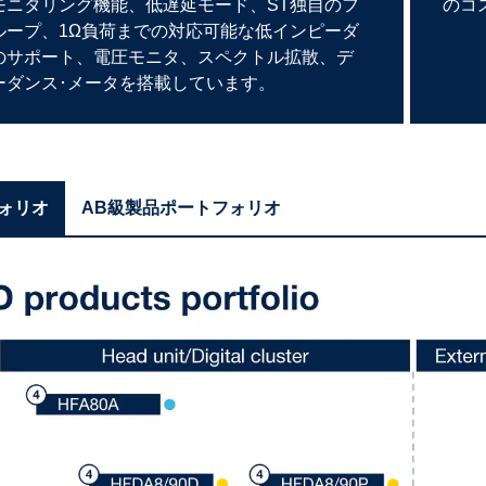
モニタリング機能、低遅延モード、ST独自のフ
のコ
ループ、1Ω負荷までの対応可能な低インピーダ
のサポート、電圧モニタ、スペクトル拡散、デ
ーダンス･メータを搭載しています。
ォリオ
AB級製品ポートフォリオ