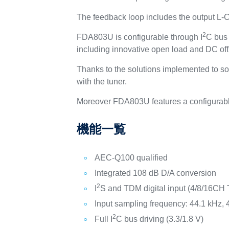
The feedback loop includes the output L-C 
2
FDA803U is configurable through I
C bus 
including innovative open load and DC off
Thanks to the solutions implemented to sol
with the tuner.
Moreover FDA803U features a configurable 
機能一覧
AEC-Q100 qualified
Integrated 108 dB D/A conversion
2
I
S and TDM digital input (4/8/16CH
Input sampling frequency: 44.1 kHz,
2
Full I
C bus driving (3.3/1.8 V)