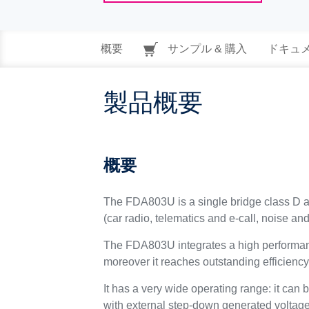
概要
サンプル & 購入
ドキュ
製品概要
概要
The FDA803U is a single bridge class D a
(car radio, telematics and e-call, noise and
The FDA803U integrates a high performanc
moreover it reaches outstanding efficienc
It has a very wide operating range: it can
with external step-down generated voltage