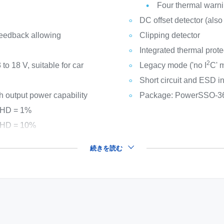
Four thermal warn
DC offset detector (also 
 feedback allowing
Clipping detector
Integrated thermal prote
2
to 18 V, suitable for car
Legacy mode ('no I
C' m
Short circuit and ESD in
 output power capability
Package: PowerSSO-36
 THD = 1%
 THD = 10%
続きを読む