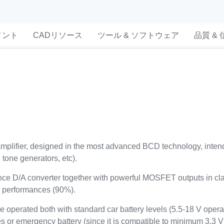
メント
CADリソース
ツール & ソフトウェア
品質 &
mplifier, designed in the most advanced BCD technology, intend
 tone generators, etc).
e D/A converter together with powerful MOSFET outputs in clas
y performances (90%).
 be operated both with standard car battery levels (5.5-18 V ope
s or emergency battery (since it is compatible to minimum 3.3 V