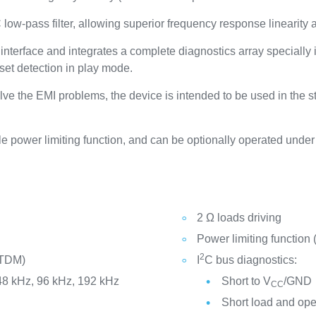
low-pass filter, allowing superior frequency response linearity a
interface and integrates a complete diagnostics array specially 
set detection in play mode.
ve the EMI problems, the device is intended to be used in the s
power limiting function, and can be optionally operated under 
2 Ω loads driving
Power limiting function 
2
 TDM)
I
C bus diagnostics:
 48 kHz, 96 kHz, 192 kHz
Short to V
/GND
CC
Short load and ope