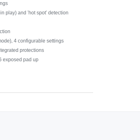
ings
in play) and 'hot spot' detection
ction
ode), 4 configurable settings
tegrated protections
 exposed pad up