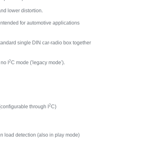
nd lower distortion.
intended for automotive applications
tandard single DIN car-radio box together
2
no I
C mode ('legacy mode').
2
(configurable through I
C)
n load detection (also in play mode)