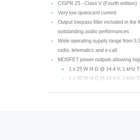
CISPR 25 - Class V (Fourth edition)
Very low quiescent current
Output lowpass filter included in the
outstanding audio performances
Wide operating supply range from 3.3 
radio, telematics and e-call
MOSFET power outputs allowing high
1 x 25 W /4 Ω @ 14.4 V, 1 kHz
1 x 30 W /4 Ω @ 14.4 V, 1 kHz