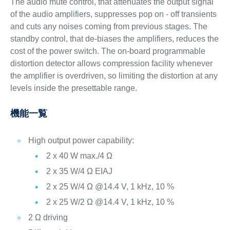
The audio mute control, that attenuates the output signal
of the audio amplifiers, suppresses pop on - off transients
and cuts any noises coming from previous stages. The
standby control, that de-biases the amplifiers, reduces the
cost of the power switch. The on-board programmable
distortion detector allows compression facility whenever
the amplifier is overdriven, so limiting the distortion at any
levels inside the presettable range.
機能一覧
High output power capability:
2 x 40 W max./4 Ω
2 x 35 W/4 Ω EIAJ
2 x 25 W/4 Ω @14.4 V, 1 kHz, 10 %
2 x 25 W/2 Ω @14.4 V, 1 kHz, 10 %
2 Ω driving