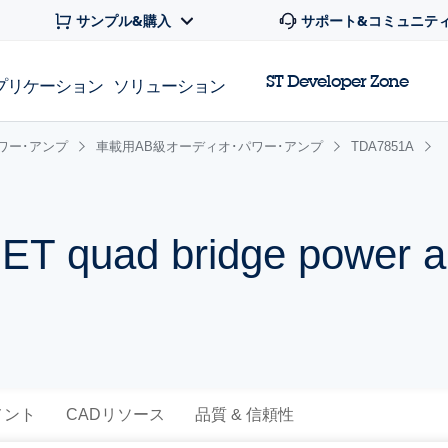
サンプル&購入
サポート&コミュニテ
ST Developer Zone
プリケーション
ソリューション
ワー･アンプ
車載用AB級オーディオ･パワー･アンプ
TDA7851A
T quad bridge power am
メント
CADリソース
品質 & 信頼性