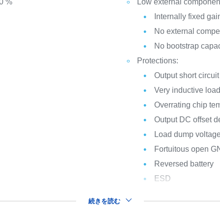
10 %
Low external component
Internally fixed gai
No external compe
No bootstrap capac
Protections:
Output short circui
Very inductive loa
Overrating chip tem
Output DC offset d
Load dump voltag
Fortuitous open 
Reversed battery
ESD
続きを読む