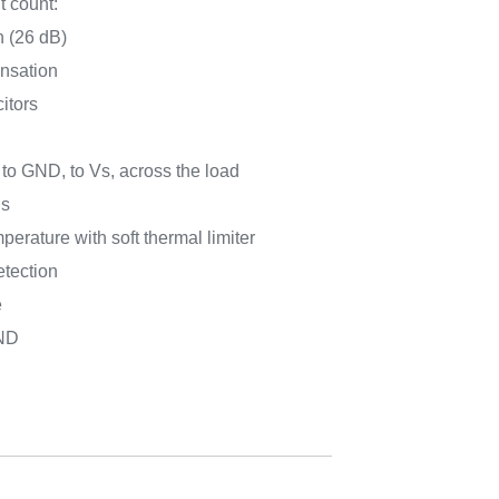
 count:
n (26 dB)
nsation
itors
t to GND, to Vs, across the load
ds
perature with soft thermal limiter
etection
e
GND