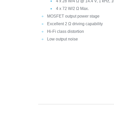
4 x 28 W/4 Ω @ 14.4 V, 1 kHz, 
4 x 72 W/2 Ω Max.
MOSFET output power stage
Excellent 2 Ω driving capability
Hi-Fi class distortion
Low output noise