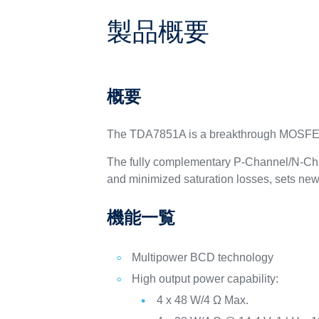
製品概要
概要
The TDA7851A is a breakthrough MOSFET t
The fully complementary P-Channel/N-Channe
and minimized saturation losses, sets new 
機能一覧
Multipower BCD technology
High output power capability:
4 x 48 W/4 Ω Max.