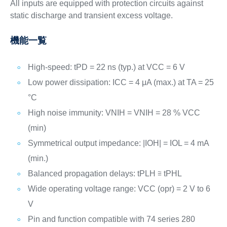
All inputs are equipped with protection circuits against
static discharge and transient excess voltage.
機能一覧
High-speed: tPD = 22 ns (typ.) at VCC = 6 V
Low power dissipation: ICC = 4 μA (max.) at TA = 25
°C
High noise immunity: VNIH = VNIH = 28 % VCC
(min)
Symmetrical output impedance: |IOH| = IOL = 4 mA
(min.)
Balanced propagation delays: tPLH ≅ tPHL
Wide operating voltage range: VCC (opr) = 2 V to 6
V
Pin and function compatible with 74 series 280