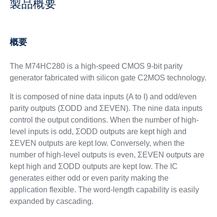
製品概要
概要
The M74HC280 is a high-speed CMOS 9-bit parity
generator fabricated with silicon gate C2MOS technology.
It is composed of nine data inputs (A to I) and odd/even
parity outputs (ΣODD and ΣEVEN). The nine data inputs
control the output conditions. When the number of high-
level inputs is odd, ΣODD outputs are kept high and
ΣEVEN outputs are kept low. Conversely, when the
number of high-level outputs is even, ΣEVEN outputs are
kept high and ΣODD outputs are kept low. The IC
generates either odd or even parity making the
application flexible. The word-length capability is easily
expanded by cascading.