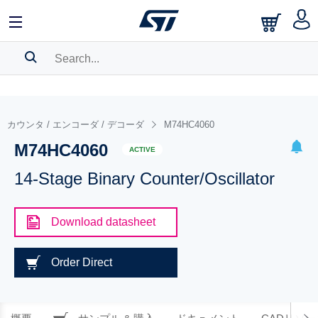
SEARCH HISTORY
BOOKMARK
カウンタ / エンコーダ / デコーダ
M74HC4060
M74HC4060
Please
log in
to show your saved searches.
ACTIVE
14-Stage Binary Counter/Oscillator
Download datasheet
Order Direct