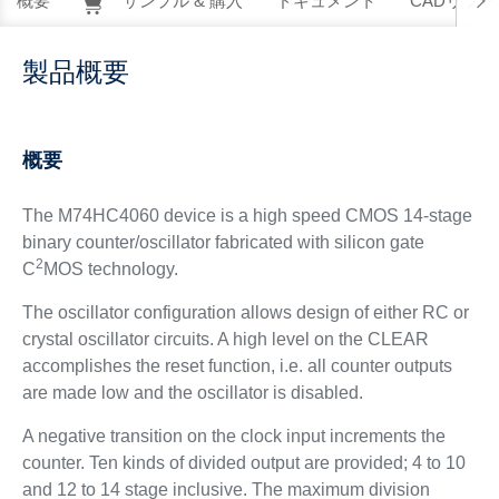
概要
サンプル & 購入
ドキュメント
CADリソー
製品概要
概要
The M74HC4060 device is a high speed CMOS 14-stage
binary counter/oscillator fabricated with silicon gate
2
C
MOS technology.
The oscillator configuration allows design of either RC or
crystal oscillator circuits. A high level on the CLEAR
accomplishes the reset function, i.e. all counter outputs
are made low and the oscillator is disabled.
A negative transition on the clock input increments the
counter. Ten kinds of divided output are provided; 4 to 10
and 12 to 14 stage inclusive. The maximum division