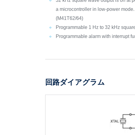
32 kHz square wave output is on at po
a microcontroller in low-power mode.
(M41T62/64)
Programmable 1 Hz to 32 kHz squar
Programmable alarm with interrupt f
回路ダイアグラム