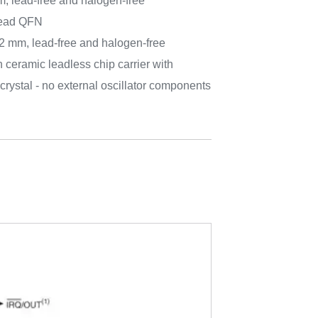
m, lead-free and halogen-free
ead QFN
.2 mm, lead-free and halogen-free
eramic leadless chip carrier with
ystal - no external oscillator components