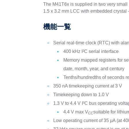
The M41T6x is supplied in two very small 
1.5 x 3.2 mm LCC with embedded crystal - n
機能一覧
Serial real-time clock (RTC) with ala
400 kHz I²C serial interface
Memory mapped registers for se
date, month, year, and century
Tenths/hundredths of seconds re
350 nA timekeeping current at 3 V
Timekeeping down to 1.0 V
1.3 V to 4.4 V I²C bus operating volt
4.4 V max V
suitable for lithi
CC
Low operating current of 35 μA (at 4