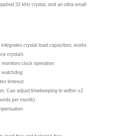
plied 32 kHz crystal, and an ultra-small
r integrates crystal load capacitors, works
nce crystals
n monitors clock operation
e watchdog
tes timeout
on. Can adjust timekeeping to within ±2
econds per month)
mpensation