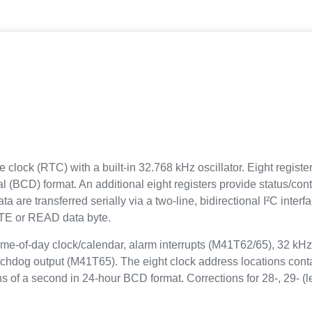
clock (RTC) with a built-in 32.768 kHz oscillator. Eight registe
(BCD) format. An additional eight registers provide status/contr
are transferred serially via a two-line, bidirectional I²C interfa
ITE or READ data byte.
 time-of-day clock/calendar, alarm interrupts (M41T62/65), 32 
dog output (M41T65). The eight clock address locations contain
s of a second in 24-hour BCD format. Corrections for 28-, 29- (