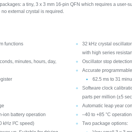
packages: a tiny, 3 x 3 mm 16-pin QFN which requires a user-sup
o external crystal is required.
rm functions
32 kHz crystal oscillato
with high series resista
conds, minutes, hours, day,
Oscillator stop detectio
Accurate programmabl
gister
62.5 ms to 31 minu
Software clock calibrati
parts per million (±5 s
age
Automatic leap year co
um-ion battery operation
–40 to +85 °C operation
00 kHz I²C speed)
Two package options: