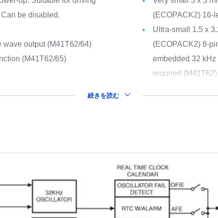
wer-up. Suitable for driving
Very small 3 x 3 m
 Can be disabled.
(ECOPACK2) 16-l
Ultra-small 1.5 x 3
e wave output (M41T62/64)
(ECOPACK2) 8-pin c
unction (M41T62/65)
embedded 32 kHz cr
required (M41T62)
続きを読む