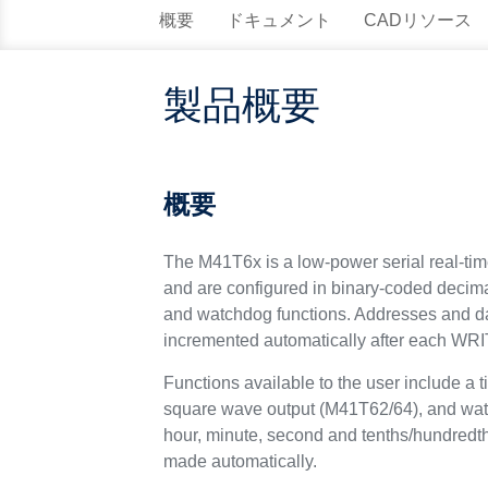
概要
ドキュメント
CADリソース
製品概要
概要
The M41T6x is a low-power serial real-time 
and are configured in binary-coded decimal 
and watchdog functions. Addresses and data 
incremented automatically after each WR
Functions available to the user include a
square wave output (M41T62/64), and watch
hour, minute, second and tenths/hundredth
made automatically.