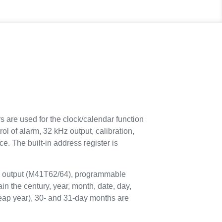
rs are used for the clock/calendar function
ol of alarm, 32 kHz output, calibration,
ce. The built-in address register is
kHz output (M41T62/64), programmable
 the century, year, month, date, day,
leap year), 30- and 31-day months are