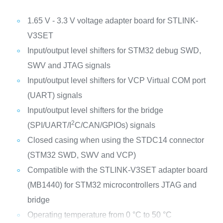
1.65 V - 3.3 V voltage adapter board for STLINK-
V3SET
Input/output level shifters for STM32 debug SWD,
SWV and JTAG signals
Input/output level shifters for VCP Virtual COM port
(UART) signals
Input/output level shifters for the bridge
2
(SPI/UART/I
C/CAN/GPIOs) signals
Closed casing when using the STDC14 connector
(STM32 SWD, SWV and VCP)
Compatible with the STLINK-V3SET adapter board
(MB1440) for STM32 microcontrollers JTAG and
bridge
Operating temperature from 0 °C to 50 °C