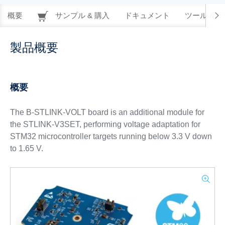
概要
サンプル & 購入
ドキュメント
ツール & 
製品概要
概要
The B-STLINK-VOLT board is an additional module for
the STLINK-V3SET, performing voltage adaptation for
STM32 microcontroller targets running below 3.3 V down
to 1.65 V.