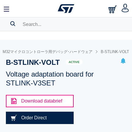
SEARCH HISTORY
BOOKMARK
STM32マイクロコントローラ用デバッグ･ハードウェア
B-STLINK-VOLT
B-STLINK-VOLT
Please
log in
to show your saved searches.
ACTIVE
Voltage adaptation board for
STLINK-V3SET
Download databrief
Order Direct