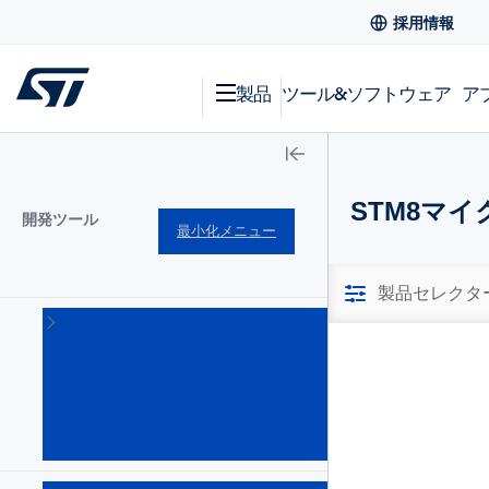
採用情報
製品
ツール&ソフトウェア
ア
STM8マ
開発ツール
最小化メニュー
製品セレクタ
ソフ
トウ
ェア
開発
ツー
ル
(101)